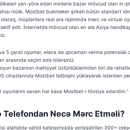
və ölkələri yan-yörə edən minlərlə bazar mövcud olan in-p
ahısı mülk. Mostbet bukmeker şirkəti bütün standart i
 olaraq, müştərilərə real ara rejimində mərc və virtual oy
) təklif edir. İnternetdə mövcud olan ən əla Asiya handik
iz.
 və 5 çarxlı oyunlar, eləcə də qocaman vermə potensialı 
rı arasında seçim edə bilərsiniz.
oyun bazarının mahiyyət üstünlüklərindən biri də rahatlıq
S cihazlarında Mostbet tətbiqini yükləyərək istənilən y
 oyunlarını sevən hər kəsə Mostbet-i tövsiyə edərdim.”
 Telefondan Necə Mərc Etməli?
si əlahiddə vahid kateqoriyada yerləşdirilən 300+ cekpo