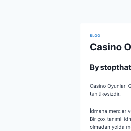
Skip
to
content
BLOG
Casino O
By
stoptha
Casino Oyunları G
təhlükəsizdir.
İdmana mərclər və 
Bir çox tanımlı i
olmadan yolda mər