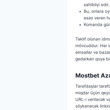
sahibliyi edir.
Bu, onlara oy
əsas verən h
Komanda günd
Təklif olunan idm
mövcuddur. Hər i
əmsallar və bazar
gedərkən qoya bil
Mostbet Az
Tərəfdaşlar tərə
miqdar üçün qeydi
URL-i veriləcək v
söykənəcək linkin