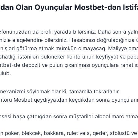
an Olan Oyunçular Mostbet-dən Istif
fonunuzdan da profil yarada bilərsiniz. Daha sonra yalnız
izlə əlaqələndirə bilərsiniz. Hesabınızı doğruladığınıza 
nişləri götürmə etmək mümkün olmayacaq. Maliyyə əməl
rahatlığı istənilən bukmeker kontorunun keyfiyyət və popu
ostbet-də depozit və pulun çıxarılması oyunçulara rahatl
ulub.
xanizmi söyləmək olar ki, tamamilə təkrarlanır.
toru Mosbet qeydiyyatdan keçdikdən sonra oyunçuların
osesi başa çatdıqdan sonra müştərilər əlbəəl mərc etm
n poker, blekcek, bakkara, rulet və s, qədər, stolüstü və