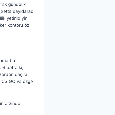
yrək gündəlik
 xəttə qayıdaraq,
k yetirildiyini
er kontoru öz
 Amma bu
 Əlbəttə ki,
zərdən qaçıra
2, CS GO və özgə
ün ərzində