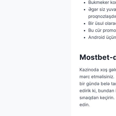
Bukmeker kont
Əgər siz yuva
proqnozlaşdır
Bir üsul olar
Bu cür promos
Android üçün 
Mostbet-d
Kazinoda xoş gəl
mərc etməlisiniz. 
bir gündə belə 
edirik ki, bundan 
sınaqdan keçirin
edin.