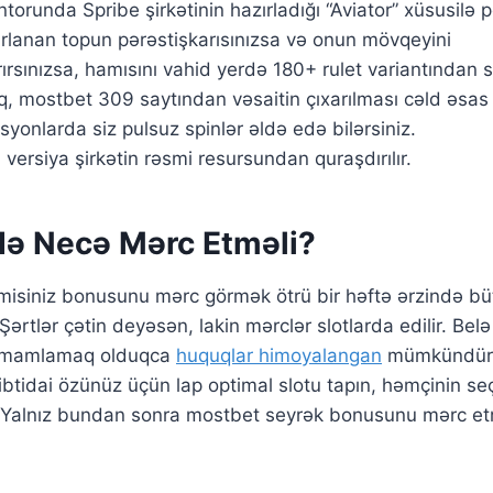
orunda Spribe şirkətinin hazırladığı “Aviator” xüsusilə p
rlanan topun pərəstişkarısınızsa və onun mövqeyini
ırsınızsa, hamısını vahid yerdə 180+ rulet variantından s
aq, mostbet 309 saytından vəsaitin çıxarılması cəld əsas 
yonlarda siz pulsuz spinlər əldə edə bilərsiniz.
versiya şirkətin rəsmi resursundan quraşdırılır.
ə Necə Mərc Etməli?
misiniz bonusunu mərc görmək ötrü bir həftə ərzində b
Şərtlər çətin deyəsən, lakin mərclər slotlarda edilir. Belə
tamamlamaq olduqca
huquqlar himoyalangan
mümkündür.
ibtidai özünüz üçün lap optimal slotu tapın, həmçinin seç
. Yalnız bundan sonra mostbet seyrək bonusunu mərc 