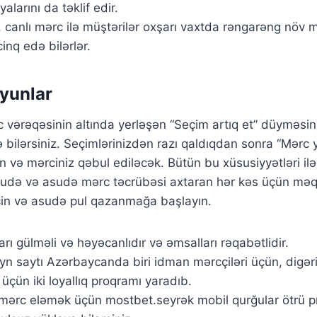
yalarını da təklif edir.
 canlı mərc ilə müştərilər oxşarı vaxtda rəngarəng növ 
cinq edə bilərlər.
Oyunlar
 vərəqəsinin altında yerləşən “Seçim artıq et” düyməsini 
 bilərsiniz. Seçimlərinizdən razı qaldıqdan sonra “Mərc y
in və mərciniz qəbul ediləcək. Bütün bu xüsusiyyətləri i
də və asudə mərc təcrübəsi axtaran hər kəs üçün məqs
in və asudə pul qazanmağa başlayın.
arı gülməli və həyəcanlıdır və əmsalları rəqabətlidir.
n saytı Azərbaycanda biri idman mərcçiləri üçün, digəri
üçün iki loyallıq proqramı yaradıb.
 mərc eləmək üçün mostbet.seyrək mobil qurğular ötrü p