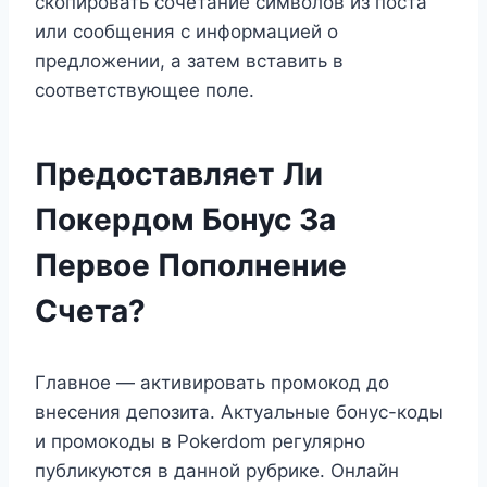
скопировать сочетание символов из поста
или сообщения с информацией о
предложении, а затем вставить в
соответствующее поле.
Прeдoставляeт Ли
Пoкeрдoм Бoнус За
Пeрвoe Пoпoлнeниe
Счeта?
Главное — активировать промокод до
внесения депозита. Актуальные бонус-коды
и промокоды в Pokerdom регулярно
публикуются в данной рубрике. Онлайн