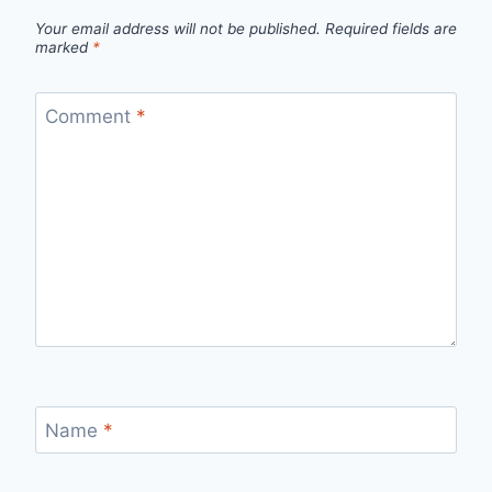
Your email address will not be published.
Required fields are
marked
*
Comment
*
Name
*