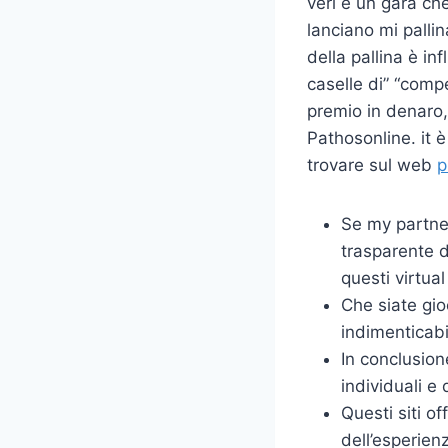
veri è un gara ch
lanciano mi pallin
della pallina è in
caselle di” “comp
premio in denaro,
Pathosonline. it è
trovare sul web
p
Se my partne
trasparente de
questi virtual
Che siate gio
indimenticabi
In conclusion
individuali e 
Questi siti o
dell’esperienz