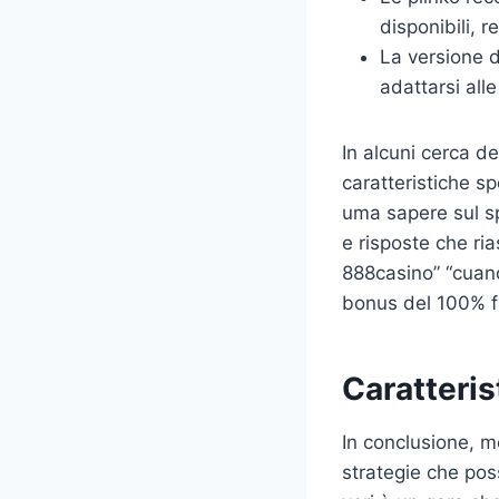
disponibili, r
La versione d
adattarsi all
In alcuni cerca d
caratteristiche s
uma sapere sul s
e risposte che ri
888casino” “cuan
bonus del 100% fi
Caratteris
In conclusione, m
strategie che pos