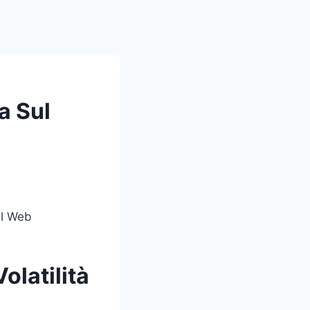
a Sul
ul Web
olatilità