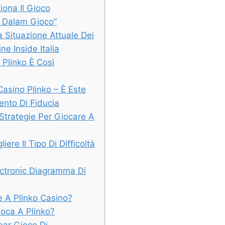
ona Il Gioco
 Dalam Gioco”
a Situazione Attuale Dei
ne Inside Italia
 Plinko È Così
Casino Plinko – È Este
ento Di Fiducia
 Strategie Per Giocare A
iere Il Tipo Di Difficoltà
ectronic Diagramma Di
 A Plinko Casino?
oca A Plinko?
ear Gioco Di