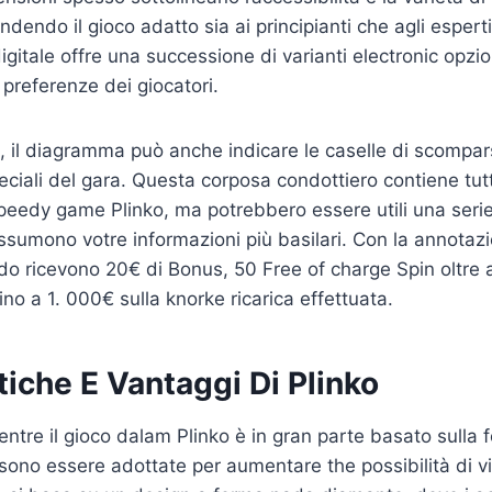
endendo il gioco adatto sia ai principianti che agli esperti
igitale offre una successione di varianti electronic opz
e preferenze dei giocatori.
e, il diagramma può anche indicare le caselle di scompar
peciali del gara. Questa corposa condottiero contiene tut
peedy game Plinko, ma potrebbero essere utili una se
assumono votre informazioni più basilari. Con la annotaz
do ricevono 20€ di Bonus, 50 Free of charge Spin oltre
no a 1. 000€ sulla knorke ricarica effettuata.
tiche E Vantaggi Di Plinko
entre il gioco dalam Plinko è in gran parte basato sulla 
sono essere adottate per aumentare the possibilità di vin