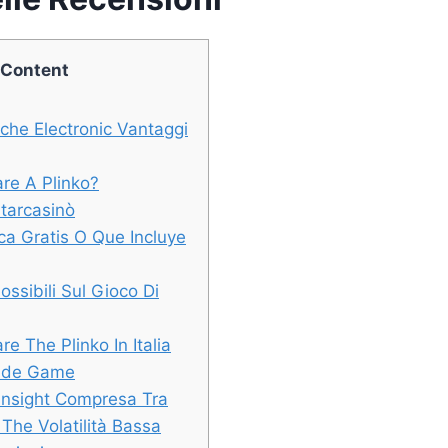
Content
iche Electronic Vantaggi
re A Plinko?
Starcasinò
ca Gratis O Que Incluye
ossibili Sul Gioco Di
e The Plinko In Italia
cade Game
 Insight Compresa Tra
 The Volatilità Bassa