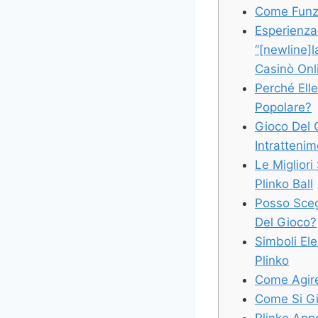
Come Funzi
Esperienza
“[newline]l
Casinò Onli
Perché Elle
Popolare?
Gioco Del 
Intrattenim
Le Migliori
Plinko Ball
Posso Scegl
Del Gioco?
Simboli El
Plinko
Come Agire
Come Si Gi
Plinko App