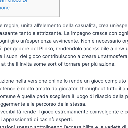
zione
le regole, unita all’elemento della casualità, crea un’esp
ilassante tanto elettrizzante. La impegno cresce con ogni
ogni giro un’esperienza avvincente. Non è necessario o
nò per godere del Plinko, rendendolo accessibile a new
a e i suoni del gioco contribuiscono a creare un’atmosfera
i at the li invita some sort of tornare per più azione.
uzione nella versione online lo rende un gioco compiuto 
otence è molto amato da giocatori throughout tutto il a
omune è quella pada scegliere il luogo di rilascio della p
eggermente elle percorso della stessa.
edibilità rende il gioco estremamente coinvolgente e co
li appassionati di casinò esperti.
nsioni spesso sottolineano l’accessibilità e la varietà di