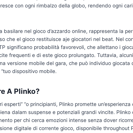
resce con ogni rimbalzo della globo, rendendo ogni cari
a basilare nel gioco d’azzardo online, rappresenta la pe
che el gioco restituisce aje giocatori nel beat. Nel con
RTP significano probabilità favorevoli, che allettano i gioc
cite frequenti e di este gioco prolungato. Tuttavia, alcun
una versione mobile del gara, che può individuo giocata 
“tuo dispositivo mobile.
e A Plinko?
i esperti” “o principianti, Plinko promette un’esperienza 
piena dalam suspense e potenziali grandi vincite. Plinko
imento per chi cerca emozioni intense senza dover ricorre
ione digitale di corrente gioco, disponibile throughout Pl