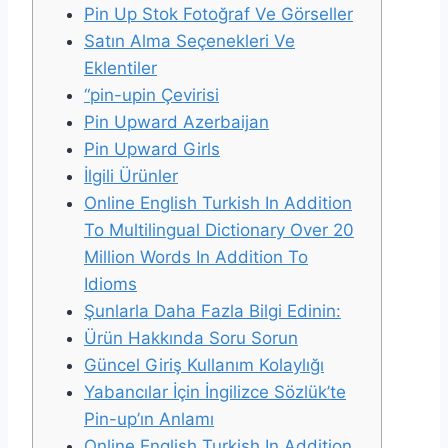
Pin Up Stok Fotoğraf Ve Görseller
Satın Alma Seçenekleri Ve
Eklentiler
“pin-upin Çevirisi
Pin Upward Azerbaijan
Pin Upward Girls
İlgili Ürünler
Online English Turkish In Addition
To Multilingual Dictionary Over 20
Million Words In Addition To
Idioms
Şunlarla Daha Fazla Bilgi Edinin:
Ürün Hakkında Soru Sorun
Güncel Giriş Kullanım Kolaylığı
Yabancılar İçin İngilizce Sözlük’te
Pin-up’ın Anlamı
Online English Turkish In Addition