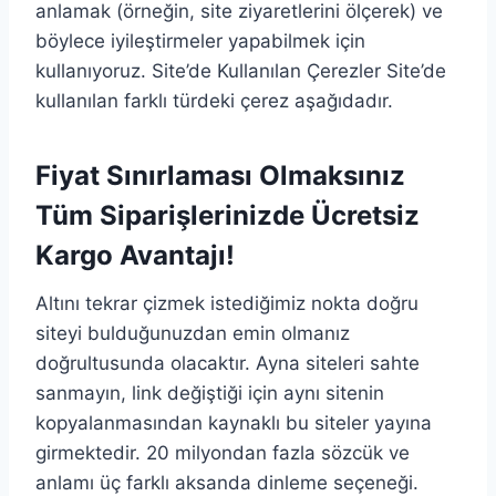
anlamak (örneğin, site ziyaretlerini ölçerek) ve
böylece iyileştirmeler yapabilmek için
kullanıyoruz. Site’de Kullanılan Çerezler Site’de
kullanılan farklı türdeki çerez aşağıdadır.
Fiyat Sınırlaması Olmaksınız
Tüm Siparişlerinizde Ücretsiz
Kargo Avantajı!
Altını tekrar çizmek istediğimiz nokta doğru
siteyi bulduğunuzdan emin olmanız
doğrultusunda olacaktır. Ayna siteleri sahte
sanmayın, link değiştiği için aynı sitenin
kopyalanmasından kaynaklı bu siteler yayına
girmektedir. 20 milyondan fazla sözcük ve
anlamı üç farklı aksanda dinleme seçeneği.