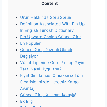
Content
Ürün Hakkında Soru Sorun
Definition Associated With Pin Up
In English Turkish Dictionary
Pin Upward Casino Güncel Giriş
En Popüler
Güncel Giriş Düzenli Olarak
Değişiyor
Vücut Tiplerine Göre Pin-up Giyim
Tarzı Nasıl Uygulanır?
Fiyat Sınırlaması Olmaksınız Tüm
Siparişlerinizde Ücretsiz Kargo
Avantajı!
Güncel Giriş Kullanım Kolaylığı
Ek Bilgi