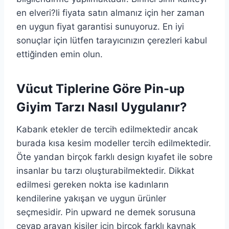
en elveri?li fiyata satın almanız için her zaman
en uygun fiyat garantisi sunuyoruz. En iyi
sonuçlar için lütfen tarayıcınızın çerezleri kabul
ettiğinden emin olun.
Vücut Tiplerine Göre Pin-up
Giyim Tarzı Nasıl Uygulanır?
Kabarık etekler de tercih edilmektedir ancak
burada kısa kesim modeller tercih edilmektedir.
Öte yandan birçok farklı design kıyafet ile sobre
insanlar bu tarzı oluşturabilmektedir. Dikkat
edilmesi gereken nokta ise kadınların
kendilerine yakışan ve uygun ürünler
seçmesidir. Pin upward ne demek sorusuna
cevap arayan kişiler için birçok farklı kaynak