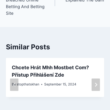
Betting And Betting
Site
Similar Posts
Chcete Hrát Mhh Mostbet Com?
Přístup Přihlášení Zde
By
stopthatskhan
September 15, 2024