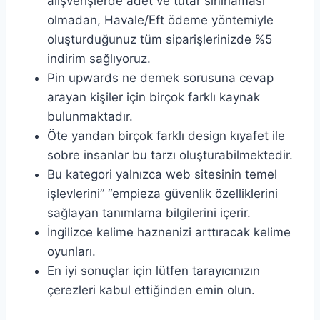
alışverişlerde adet ve tutar sınırlaması
olmadan, Havale/Eft ödeme yöntemiyle
oluşturduğunuz tüm siparişlerinizde %5
indirim sağlıyoruz.
Pin upwards ne demek sorusuna cevap
arayan kişiler için birçok farklı kaynak
bulunmaktadır.
Öte yandan birçok farklı design kıyafet ile
sobre insanlar bu tarzı oluşturabilmektedir.
Bu kategori yalnızca web sitesinin temel
işlevlerini” “empieza güvenlik özelliklerini
sağlayan tanımlama bilgilerini içerir.
İngilizce kelime haznenizi arttıracak kelime
oyunları.
En iyi sonuçlar için lütfen tarayıcınızın
çerezleri kabul ettiğinden emin olun.