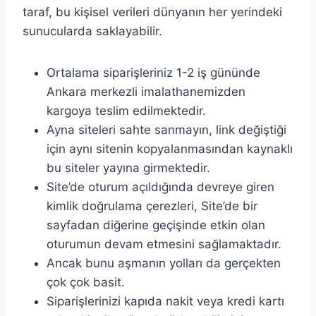
taraf, bu kişisel verileri dünyanın her yerindeki
sunucularda saklayabilir.
Ortalama siparişleriniz 1-2 iş gününde
Ankara merkezli imalathanemizden
kargoya teslim edilmektedir.
Ayna siteleri sahte sanmayın, link değiştiği
için aynı sitenin kopyalanmasından kaynaklı
bu siteler yayına girmektedir.
Site’de oturum açıldığında devreye giren
kimlik doğrulama çerezleri, Site’de bir
sayfadan diğerine geçişinde etkin olan
oturumun devam etmesini sağlamaktadır.
Ancak bunu aşmanın yolları da gerçekten
çok çok basit.
Siparişlerinizi kapıda nakit veya kredi kartı