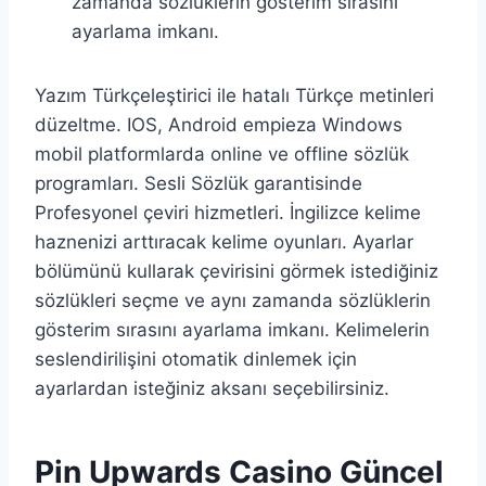
zamanda sözlüklerin gösterim sırasını
ayarlama imkanı.
Yazım Türkçeleştirici ile hatalı Türkçe metinleri
düzeltme. IOS, Android empieza Windows
mobil platformlarda online ve offline sözlük
programları. Sesli Sözlük garantisinde
Profesyonel çeviri hizmetleri. İngilizce kelime
haznenizi arttıracak kelime oyunları. Ayarlar
bölümünü kullarak çevirisini görmek istediğiniz
sözlükleri seçme ve aynı zamanda sözlüklerin
gösterim sırasını ayarlama imkanı. Kelimelerin
seslendirilişini otomatik dinlemek için
ayarlardan isteğiniz aksanı seçebilirsiniz.
Pin Upwards Casino Güncel