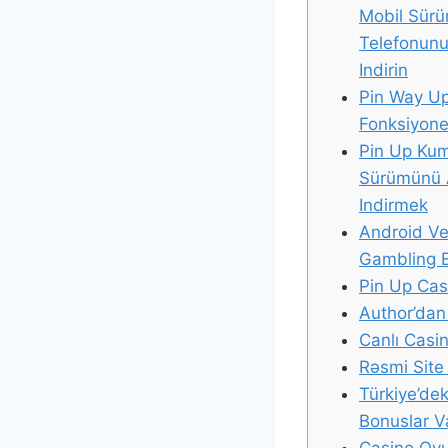
Mobil Sür
Telefonunu
Indirin
Pin Way Up
Fonksiyonel
Pin Up Kum
Sürümünü A
Indirmek
Android Ve 
Gambling E
Pin Up Cas
Author’dan
Canlı Casi
Rəsmi Site
Türkiye’de
Bonuslar V
Casino Oyun