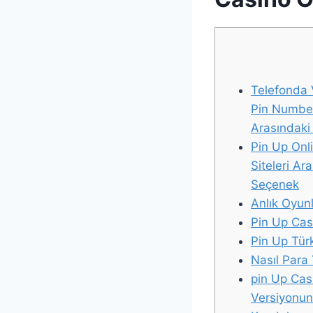
Telefonda V
Pin Numbe
Arasındaki 
Pin Up Onli
Siteleri Ara
Seçenek
Anlık Oyun
Pin Up Cas
Pin Up Tür
Nasıl Para Y
pin Up Cas
Versiyonun