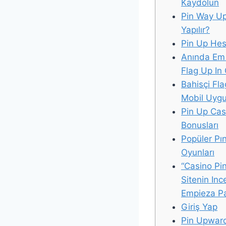
Kaydolun
Pin Way Up
Yapılır?
Pin Up He
Anında Em 
Flag Up In
Bahisçi Fla
Mobil Uyg
Pin Up Casi
Bonusları
Popüler Pı
Oyunları
“Casino Pi
Sitenin Inc
Empieza Pa
Giriş Yap
Pin Upward