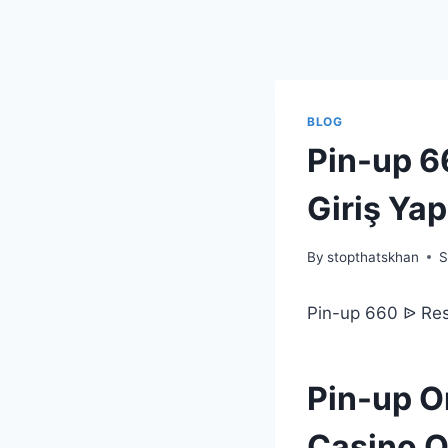
Skip
to
content
BLOG
Pin-up 6
Giriş Yap
By
stopthatskhan
S
Pin-up 660 ᐉ Res
Pin-up On
Casino O