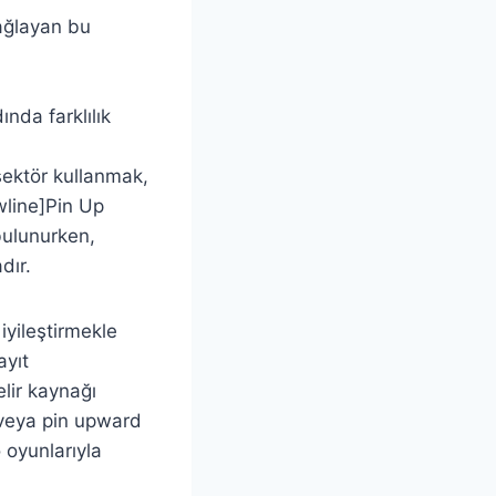
sağlayan bu
nda farklılık
sektör kullanmak,
wline]Pin Up
bulunurken,
dır.
iyileştirmekle
ayıt
lir kaynağı
r veya pin upward
 oyunlarıyla