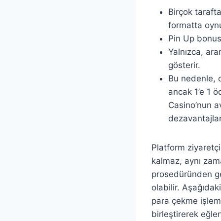
Birçok taraft
formatta oyn
Pin Up bonusl
Yalnızca, ara
gösterir.
Bu nedenle, o
ancak 1’e 1 ö
Casino’nun av
dezavantajlar
Platform ziyaretçi
kalmaz, aynı zaman
prosedüründen ge
olabilir. Aşağıda
para çekme işlemle
birleştirerek eğl