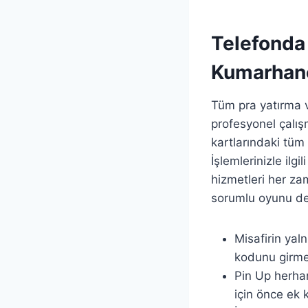
Telefonda 
Kumarhane
Tüm pra yatırma ve
profesyonel çalış
kartlarındaki tüm 
İşlemlerinizle ilg
hizmetleri her za
sorumlu oyunu de
Misafirin yal
kodunu girmes
Pin Up herhan
için önce ek