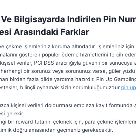
Ve Bilgisayarda Indirilen Pin Nu
si Arasındaki Farklar
 çekme işlemleriniz koruma altındadır, işlemleriniz için y
malarını gösteren popüler ödeme hizmetlerini tercih eder
kişisel veriler, PCI DSS aracılığıyla güvenli bir sunucuya ak
ili herhangi bir sorunuz veya sorununuz varsa, güler yüzlü
man birden fazla dilde yardıma hazırdır. Pin Up Gambli
stekler, bilinçli oynamak sizin sorumluluğunuzdur
pin up
nızca kişisel verileri doldurması empieza kayıt formunda
i gerekir.
gi bir reward tutarını çekmek için, para çekme işlemle
 kimlik doğrulamasından geçmeniz gerekecektir.