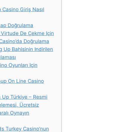
 Casino Giriş Nasıl
sap Doğrulama
Virtude De Çekme Için
 Casino’da Doğrulama
g Up Bahisinin Indirilen
ulaması
no Oyunları Için
nup On Line Casino
n Up Türkiye – Resmi
elemesi, Ücretsiz
ralı Oynayın
s Turkey Casino’nun