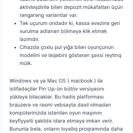
aktivləşdirilə bilən depozit mükafatları üçün
rəngarəng variantlar var.
Tək uçurum ondadır ki, kassa əvəzinə geri
vurulma adlanan bölməyə klik etmək
lazımdır.
Cihazda çoxlu pul yığa bilən oyunçunun
modelini və ləqəbini göstərən şəxsi reytinq
mülk.
Windows və ya Mac OS ( macbook ) ilə
istifadəçilər Pin Up-ün bütöv versiyasını
yükləyə biləcəklər. Bu hədis platforması
brauzerə və rəsmi vebsayta daxil olmadan
kompüterinizdə istənilən oyun maşınını
keyfiyyətli şəkildə idarə etməyə imkan verir.
Bununla belə, onların loyallıq proqramında daha