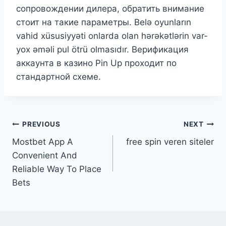
сопровождении дилера, обратить внимание
стоит на такие параметры. Belə oyunların
vahid xüsusiyyəti onlarda olan hərəkətlərin var-
yox əməli pul ötrü olmasıdır. Верификация
аккаунта в казино Pin Up проходит по
стандартной схеме.
Post
PREVIOUS
NEXT
Mostbet App A
free spin veren siteler
navigation
Convenient And
Reliable Way To Place
Bets