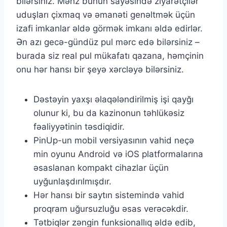
bilərsiniz. Məhz bunun sayəsində ziyarətçilər
uduşları çixmaq və əmanəti genəltmək üçün
izafi imkanlar əldə görmək imkanı əldə edirlər.
Ən azı gecə-gündüz pul mərc edə bilərsiniz –
burada siz real pul mükafatı qazana, həmçinin
onu hər hansı bir şeyə xərcləyə bilərsiniz.
Dəstəyin yaxşı əlaqələndirilmiş işi qayğı
olunur ki, bu da kazinonun təhlükəsiz
fəaliyyətinin təsdiqidir.
PinUp-un mobil versiyasının vahid neçə
min oyunu Android və iOS platformalarına
əsaslanan kompakt cihazlar üçün
uyğunlaşdırılmışdır.
Hər hansı bir saytın sistemində vahid
proqram uğursuzluğu əsas verəcəkdir.
Tətbiqlər zəngin funksionallıq əldə edib,