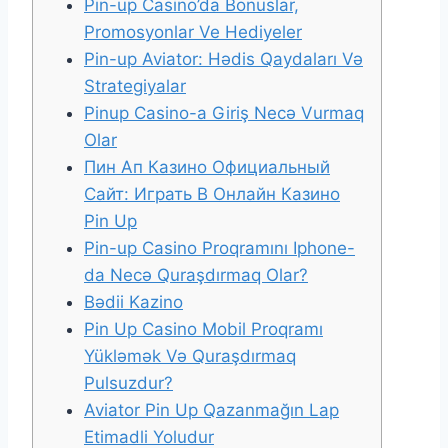
Pin-up Casino’da Bonuslar,
Promosyonlar Ve Hediyeler
Pin-up Aviator: Hədis Qaydaları Və
Strategiyalar
Pinup Casino-a Giriş Necə Vurmaq
Olar
Пин Ап Казино Официальный
Сайт: Играть В Онлайн Казино
Pin Up
Pin-up Casino Proqramını Iphone-
da Necə Quraşdırmaq Olar?
Bədii Kazino
Pin Up Casino Mobil Proqramı
Yükləmək Və Quraşdırmaq
Pulsuzdur?
Aviator Pin Up Qazanmağın Lap
Etimadli Yoludur