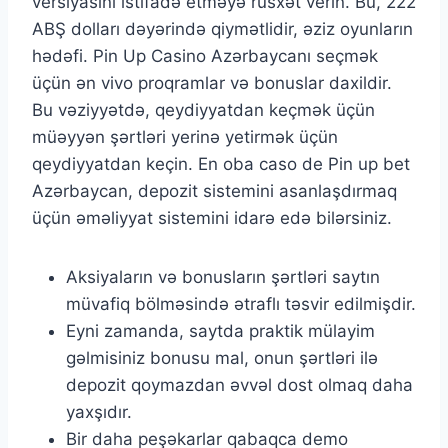
versiyasını istifadə etməyə rüsxət verin. Bu, 222
ABŞ dolları dəyərində qiymətlidir, əziz oyunların
hədəfi. Pin Up Casino Azərbaycanı seçmək
üçün ən vivo proqramlar və bonuslar daxildir.
Bu vəziyyətdə, qeydiyyatdan keçmək üçün
müəyyən şərtləri yerinə yetirmək üçün
qeydiyyatdan keçin. En oba caso de Pin up bet
Azərbaycan, depozit sistemini asanlaşdırmaq
üçün əməliyyat sistemini idarə edə bilərsiniz.
Aksiyaların və bonusların şərtləri saytın
müvafiq bölməsində ətraflı təsvir edilmişdir.
Eyni zamanda, saytda praktik mülayim
gəlmisiniz bonusu mal, onun şərtləri ilə
depozit qoymazdan əvvəl dost olmaq daha
yaxşıdır.
Bir daha peşəkarlar qabaqca demo