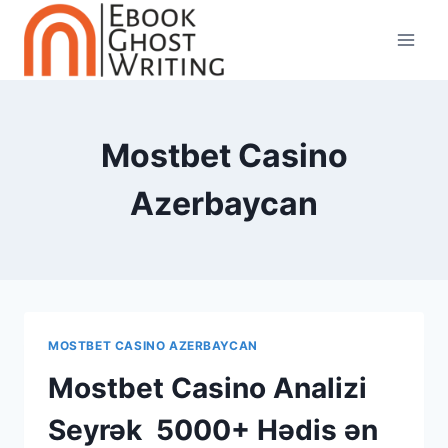
Skip
to
content
Mostbet Casino
Azerbaycan
MOSTBET CASINO AZERBAYCAN
Mostbet Casino Analizi
Seyrək ️ 5000+ Hədis ən