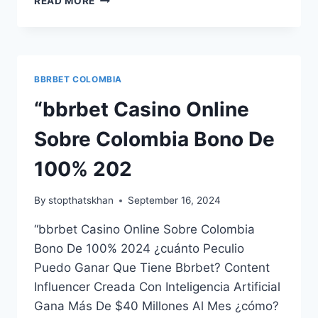
READ MORE
¿POR
QUÉ
ANORDNA
SIDO
RIESGOSO
BBRBET COLOMBIA
EL
JUEGO
“bbrbet Casino Online
DE
LAS
Sobre Colombia Bono De
MINAS
100% 202
By
stopthatskhan
September 16, 2024
“bbrbet Casino Online Sobre Colombia
Bono De 100% 2024 ¿cuánto Peculio
Puedo Ganar Que Tiene Bbrbet? Content
Influencer Creada Con Inteligencia Artificial
Gana Más De $40 Millones Al Mes ¿cómo?