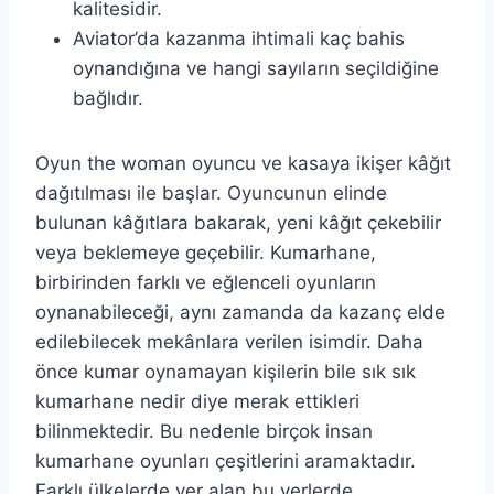
kalitesidir.
Aviator’da kazanma ihtimali kaç bahis
oynandığına ve hangi sayıların seçildiğine
bağlıdır.
Oyun the woman oyuncu ve kasaya ikişer kâğıt
dağıtılması ile başlar. Oyuncunun elinde
bulunan kâğıtlara bakarak, yeni kâğıt çekebilir
veya beklemeye geçebilir. Kumarhane,
birbirinden farklı ve eğlenceli oyunların
oynanabileceği, aynı zamanda da kazanç elde
edilebilecek mekânlara verilen isimdir. Daha
önce kumar oynamayan kişilerin bile sık sık
kumarhane nedir diye merak ettikleri
bilinmektedir. Bu nedenle birçok insan
kumarhane oyunları çeşitlerini aramaktadır.
Farklı ülkelerde yer alan bu yerlerde,