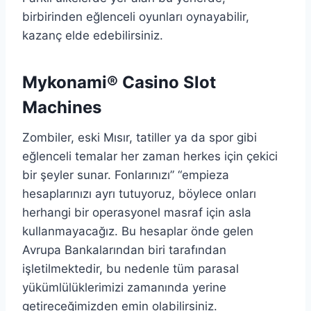
birbirinden eğlenceli oyunları oynayabilir,
kazanç elde edebilirsiniz.
Mykonami® Casino Slot
Machines
Zombiler, eski Mısır, tatiller ya da spor gibi
eğlenceli temalar her zaman herkes için çekici
bir şeyler sunar. Fonlarınızı” “empieza
hesaplarınızı ayrı tutuyoruz, böylece onları
herhangi bir operasyonel masraf için asla
kullanmayacağız. Bu hesaplar önde gelen
Avrupa Bankalarından biri tarafından
işletilmektedir, bu nedenle tüm parasal
yükümlülüklerimizi zamanında yerine
getireceğimizden emin olabilirsiniz.