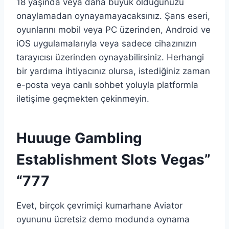
18 yaşında veya daha büyük olduğunuzu
onaylamadan oynayamayacaksınız. Şans eseri,
oyunlarını mobil veya PC üzerinden, Android ve
iOS uygulamalarıyla veya sadece cihazınızın
tarayıcısı üzerinden oynayabilirsiniz. Herhangi
bir yardıma ihtiyacınız olursa, istediğiniz zaman
e-posta veya canlı sohbet yoluyla platformla
iletişime geçmekten çekinmeyin.
Huuuge Gambling
Establishment Slots Vegas”
“777
Evet, birçok çevrimiçi kumarhane Aviator
oyununu ücretsiz demo modunda oynama