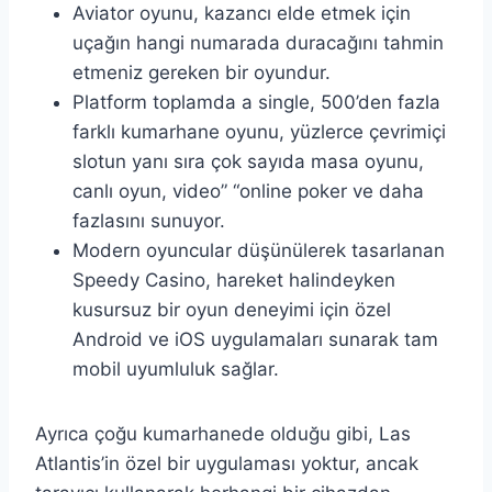
Aviator oyunu, kazancı elde etmek için
uçağın hangi numarada duracağını tahmin
etmeniz gereken bir oyundur.
Platform toplamda a single, 500’den fazla
farklı kumarhane oyunu, yüzlerce çevrimiçi
slotun yanı sıra çok sayıda masa oyunu,
canlı oyun, video” “online poker ve daha
fazlasını sunuyor.
Modern oyuncular düşünülerek tasarlanan
Speedy Casino, hareket halindeyken
kusursuz bir oyun deneyimi için özel
Android ve iOS uygulamaları sunarak tam
mobil uyumluluk sağlar.
Ayrıca çoğu kumarhanede olduğu gibi, Las
Atlantis’in özel bir uygulaması yoktur, ancak