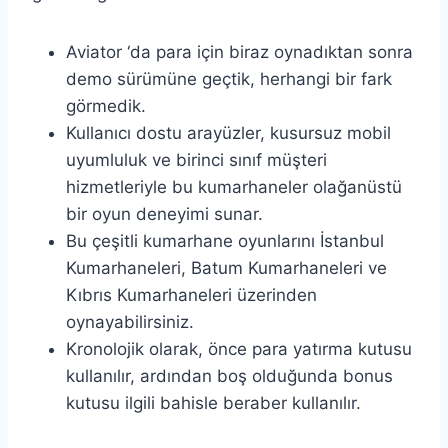
Aviator ‘da para için biraz oynadıktan sonra
demo sürümüne geçtik, herhangi bir fark
görmedik.
Kullanıcı dostu arayüzler, kusursuz mobil
uyumluluk ve birinci sınıf müşteri
hizmetleriyle bu kumarhaneler olağanüstü
bir oyun deneyimi sunar.
Bu çeşitli kumarhane oyunlarını İstanbul
Kumarhaneleri, Batum Kumarhaneleri ve
Kıbrıs Kumarhaneleri üzerinden
oynayabilirsiniz.
Kronolojik olarak, önce para yatırma kutusu
kullanılır, ardından boş olduğunda bonus
kutusu ilgili bahisle beraber kullanılır.