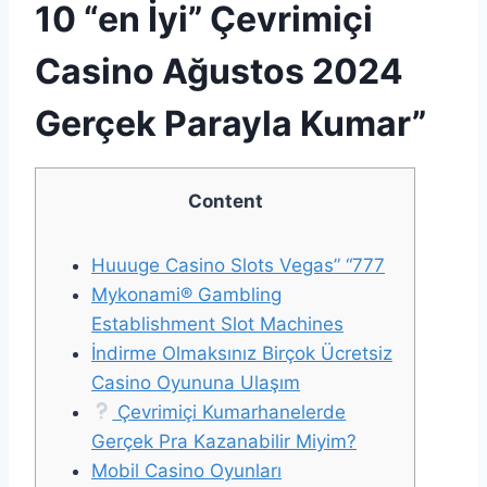
10 “en İyi” Çevrimiçi
Casino Ağustos 2024
Gerçek Parayla Kumar”
Content
Huuuge Casino Slots Vegas” “777
Mykonami® Gambling
Establishment Slot Machines
İndirme Olmaksınız Birçok Ücretsiz
Casino Oyununa Ulaşım
Çevrimiçi Kumarhanelerde
Gerçek Pra Kazanabilir Miyim?
Mobil Casino Oyunları