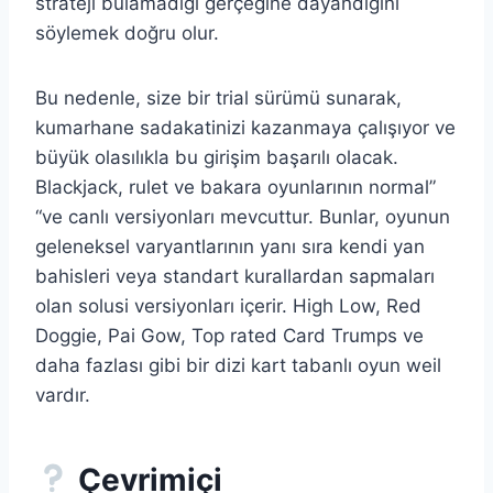
strateji bulamadığı gerçeğine dayandığını
söylemek doğru olur.
Bu nedenle, size bir trial sürümü sunarak,
kumarhane sadakatinizi kazanmaya çalışıyor ve
büyük olasılıkla bu girişim başarılı olacak.
Blackjack, rulet ve bakara oyunlarının normal”
“ve canlı versiyonları mevcuttur. Bunlar, oyunun
geleneksel varyantlarının yanı sıra kendi yan
bahisleri veya standart kurallardan sapmaları
olan solusi versiyonları içerir. High Low, Red
Doggie, Pai Gow, Top rated Card Trumps ve
daha fazlası gibi bir dizi kart tabanlı oyun weil
vardır.
Çevrimiçi