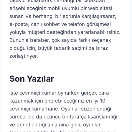
tarayıcı kullanarak herhangi bir cihazdan
erişebileceğiniz mobil uyumlu bir web sitesi
sunar. Ve herhangi bir sorunla karşılaşırsanız,
e-posta, canlı sohbet ve telefon görüşmesi
yoluyla müşteri desteğinden yararlanabilirsiniz.
Bununla beraber, çok sayıda farklı seçenek
olduğu için, büyük tedarik seçimi de biraz
zorlaştırıyor.
Son Yazılar
İşte çevrimiçi kumar oynarken gerçek para
kazanmak için önerebileceğimiz en iyi 10
çevrimiçi kumarhane. Oyunlar düzenlendiği
sürece, bu da üçüncü bir tarafça lisanslandığı
ve denetlendiği anlamına gelir, oyunlar