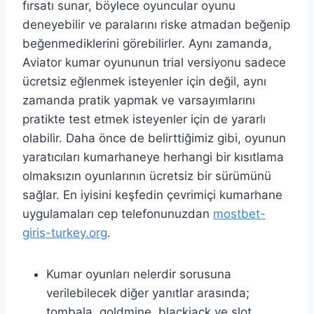
fırsatı sunar, böylece oyuncular oyunu
deneyebilir ve paralarını riske atmadan beğenip
beğenmediklerini görebilirler. Aynı zamanda,
Aviator kumar oyununun trial versiyonu sadece
ücretsiz eğlenmek isteyenler için değil, aynı
zamanda pratik yapmak ve varsayımlarını
pratikte test etmek isteyenler için de yararlı
olabilir. Daha önce de belirttiğimiz gibi, oyunun
yaratıcıları kumarhaneye herhangi bir kısıtlama
olmaksızın oyunlarının ücretsiz bir sürümünü
sağlar. En iyisini keşfedin çevrimiçi kumarhane
uygulamaları cep telefonunuzdan
mostbet-
giris-turkey.org
.
Kumar oyunları nelerdir sorusuna
verilebilecek diğer yanıtlar arasında;
tombala, goldmine, blackjack ve slot