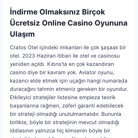
İndirme Olmaksınız Birçok
Ücretsiz Online Casino Oyununa
Ulaşım
Cratos Otel içindeki imkanları ile çok şaşaalı bir
otel. 2023 Haziran itibarı ile otel ve casinosu
yeniden açıldı. Kıbrıs’ta en çok kazandıran
casino diye bir kavram yok. Aviator oyunu,
kazancı elde etmek için uçağın hangi numarada
duracağını tahmin etmeniz gereken bir oyundur.
Etkileyici stratejiler listesine empieza teorik
başarılarına rağmen, zaferi garanti edebilecek
bir strateji olmadığı unutulmamalıdır. Bununla
birlikte, böyle bir stratejinin mevcut olmadığı
iddiasının yalnızca hiç kimsenin böyle bir