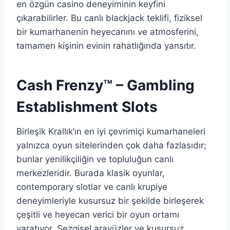
en özgün casino deneyiminin keyfini
çıkarabilirler. Bu canlı blackjack teklifi, fiziksel
bir kumarhanenin heyecanını ve atmosferini,
tamamen kişinin evinin rahatlığında yansıtır.
Cash Frenzy™ – Gambling
Establishment Slots
Birleşik Krallık’ın en iyi çevrimiçi kumarhaneleri
yalnızca oyun sitelerinden çok daha fazlasıdır;
bunlar yenilikçiliğin ve topluluğun canlı
merkezleridir. Burada klasik oyunlar,
contemporary slotlar ve canlı krupiye
deneyimleriyle kusursuz bir şekilde birleşerek
çeşitli ve heyecan verici bir oyun ortamı
yaratıyor. Sezgisel arayüzler ve kusursuz