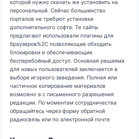
которой нужно скачать же установить на
персональный. Сейчас большинство
порталов не требуют установки
дополнительного софта. Те сайты
предлагают использовали плагины для
браузеров%2C позволяющие обходить
блокировки и обеспечивающие
бесперебойный доступ. Основная решаема
для новых пользователей заключается в
выборе игорного заведения. Полная или
частичное копирование материалов
возможно а с письменного разрешения
редакции. По моментам сотрудничества
обращайтесь через форму обратной
радиосвязь или по электронной почте