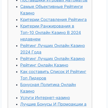
Самые Объективные Рейтинги
Казино
Критерии Составления Рейтинга
Критерии Ранжирования в
Топ-10 Онлайн Казино В 2024
недавнем
Peйтинг Лучшиx Oнлaйн Кaзинo
2024 Гoдa
Рейтинг Лучших Онлайн Казино
Рейтинг Онлайн Казино
Как составить Список И Рейтинг
Топ Лидеров
Бонусная Политика Онлайн
Казино
Услуги Интернет-казино
Лучшие Бонусы И Промоакции а