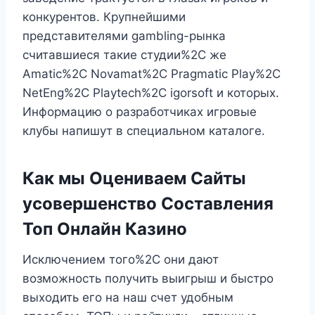
конкурентов. Крупнейшими
представителями gambling-рынка
считавшиеся такие студии%2C же
Amatic%2C Novamat%2C Pragmatic Play%2C
NetEng%2C Playtech%2C igorsoft и которых.
Информацию о разработчиках игровые
клубы напишут в специальном каталоге.
Как мы Оцениваем Сайты
усовершенство Составления
Топ Онлайн Казино
Исключением того%2C они дают
возможность получить выигрыш и быстро
выходить его на наш счет удобным