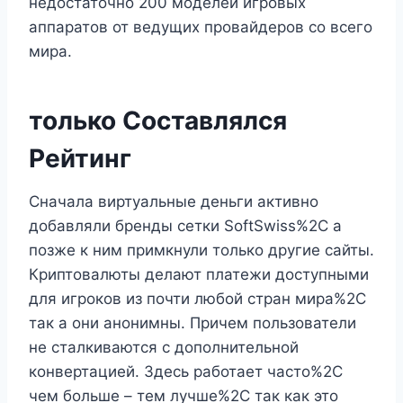
недостаточно 200 моделей игровых
аппаратов от ведущих провайдеров со всего
мира.
только Составлялся
Рейтинг
Сначала виртуальные деньги активно
добавляли бренды сетки SoftSwiss%2C а
позже к ним примкнули только другие сайты.
Криптовалюты делают платежи доступными
для игроков из почти любой стран мира%2C
так а они анонимны. Причем пользователи
не сталкиваются с дополнительной
конвертацией. Здесь работает часто%2C
чем больше – тем лучше%2C так как это