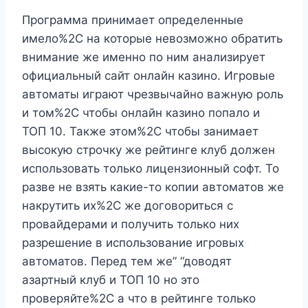
Программа принимает определенные
имело%2C на которые невозможно обратить
внимание же именно по ним анализирует
официальный сайт онлайн казино. Игровые
автоматы играют чрезвычайно важную роль
и том%2C чтобы онлайн казино попало и
ТОП 10. Также этом%2C чтобы занимает
высокую строчку же рейтинге клуб должен
использовать только лицензионный софт. То
разве не взять какие-то копии автоматов же
накрутить их%2C же договориться с
провайдерами и получить только них
разрешение в использование игровых
автоматов. Перед тем же” “доводят
азартный клуб и ТОП 10 но это
проверяйте%2C а что в рейтинге только