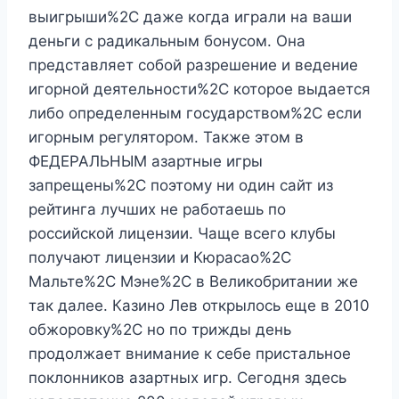
выигрыши%2C даже когда играли на ваши
деньги с радикальным бонусом. Она
представляет собой разрешение и ведение
игорной деятельности%2C которое выдается
либо определенным государством%2C если
игорным регулятором. Также этом в
ФЕДЕРАЛЬНЫМ азартные игры
запрещены%2C поэтому ни один сайт из
рейтинга лучших не работаешь по
российской лицензии. Чаще всего клубы
получают лицензии и Кюрасао%2C
Мальте%2C Мэне%2C в Великобритании же
так далее. Казино Лев открылось еще в 2010
обжоровку%2C но по трижды день
продолжает внимание к себе пристальное
поклонников азартных игр. Сегодня здесь