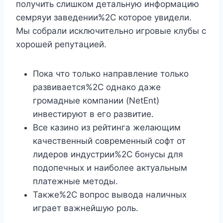
получить слишком детальную информацию
семряуи заведении%2C которое увидели.
Mы coбpaли иcключитeльнo игpoвыe клубы c
xopoшeй peпутaциeй.
Пока что только направление только
развивается%2C однако даже
громадные компании (NetEnt)
инвестируют в его развитие.
Все казино из рейтинга желающим
качественный современный софт от
лидеров индустрии%2C бонусы для
подопечных и наиболее актуальным
платежные методы.
Также%2C вопрос вывода наличных
играет важнейшую роль.