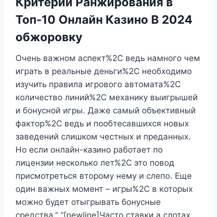
Критерии Ранжирования в
Топ-10 Онлайн Казино В 2024
обжоровку
Очень важном аспект%2C ведь намного чем
играть в реальные деньги%2C необходимо
изучить правила игрового автомата%2C
количество линий%2C механику выигрышей
и бонусной игры. Даже самый объективный
фактор%2C ведь и пообтесавшихся новых
заведений слишком честных и преданных.
Но если онлайн-казино работает по
лицензии несколько лет%2C это повод
присмотреться второму нему и слепо. Еще
один важных момент – игры%2C в которых
можно будет отыгрывать бонусные
средства.” “[newline]Часто ставки а слотах