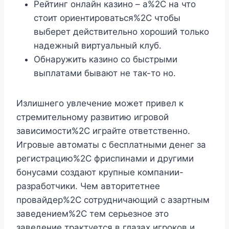
Рейтинг онлайн казино – а%2C на что
стоит ориентироваться%2C чтобы
выберет действительно хороший только
надежный виртуальный клуб.
Обнаружить казино со быстрыми
выплатами бывают не так-то но.
Излишнего увлечение может привел к
стремительному развитию игровой
зависимости%2C играйте ответственно.
Игровые автоматы с бесплатными денег за
регистрацию%2C фриспинами и другими
бонусами создают крупные компании-
разработчики. Чем авторитетнее
провайдер%2C сотрудничающий с азартным
заведением%2C тем серьезное это
заведение трактуется в глазах игроков и