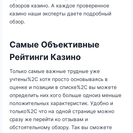
обзоров казино. А каждое проверенное
казино наши эксперты даете подробный
обзор.
Самые Объективные
Рейтинги Казино
Только самые важные трудные уже
учтены%2C хотя просто основываясь в
оценке и позиции в списке%2C вы можете
определить них кого больше одноиз меньше
положительных характеристик. Удобно и
только%2C что на одной странице можно
сразу же перейти ко отзывам и
обстоятельному обзору. Так вы сможете