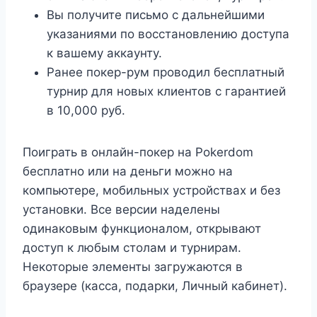
Вы получите письмо с дальнейшими
указаниями по восстановлению доступа
к вашему аккаунту.
Ранее покер-рум проводил бесплатный
турнир для новых клиентов с гарантией
в 10,000 руб.
Поиграть в онлайн-покер на Pokerdom
бесплатно или на деньги можно на
компьютере, мобильных устройствах и без
установки. Все версии наделены
одинаковым функционалом, открывают
доступ к любым столам и турнирам.
Некоторые элементы загружаются в
браузере (касса, подарки, Личный кабинет).