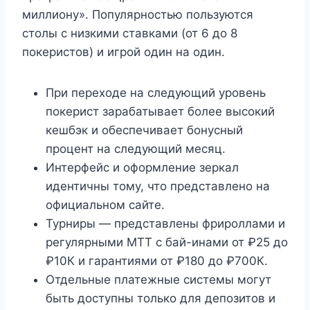
миллиону». Популярностью пользуются
столы с низкими ставками (от 6 до 8
покеристов) и игрой один на один.
При переходе на следующий уровень
покерист зарабатывает более высокий
кешбэк и обеспечивает бонусный
процент на следующий месяц.
Интерфейс и оформление зеркал
идентичны тому, что представлено на
официальном сайте.
Турниры — представлены фрироллами и
регулярными МТТ с бай-инами от ₽25 до
₽10К и гарантиями от ₽180 до ₽700К.
Отдельные платежные системы могут
быть доступны только для депозитов и