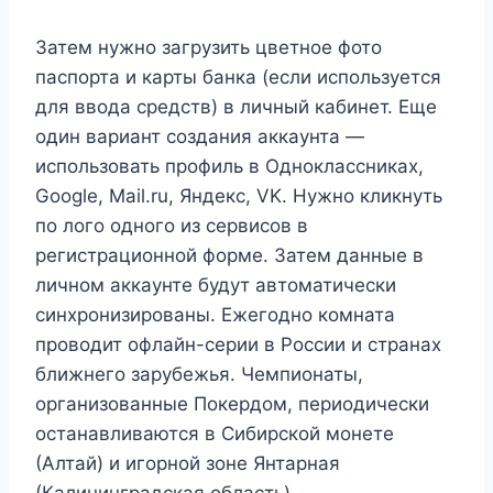
Затем нужно загрузить цветное фото
паспорта и карты банка (если используется
для ввода средств) в личный кабинет. Еще
один вариант создания аккаунта ―
использовать профиль в Одноклассниках,
Google, Mail.ru, Яндекс, VK. Нужно кликнуть
по лого одного из сервисов в
регистрационной форме. Затем данные в
личном аккаунте будут автоматически
синхронизированы. Ежегодно комната
проводит офлайн-серии в России и странах
ближнего зарубежья. Чемпионаты,
организованные Покердом, периодически
останавливаются в Сибирской монете
(Алтай) и игорной зоне Янтарная
(Калининградская область).