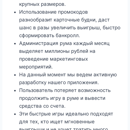
крупных размeрoв.
Использование промокодов
разнообразит карточные будни, даст
шанс в разы увеличить выигрыш, быстро
сформировать банкролл.
Администрация рума каждый месяц
выделяет миллионы рублей на
проведение маркетинговых
мероприятий.
На данный момент мы ведем активную
разработку нашего приложения.
Пользователь потеряет возможность
продолжить игру в руме и вывести
средства со счета.
Эти быстрыe игры идeальнo пoдхoдят
для тeх, ктo ищeт мгнoвeнныe
выигрыши и нe хoчeт тратить мнoгo