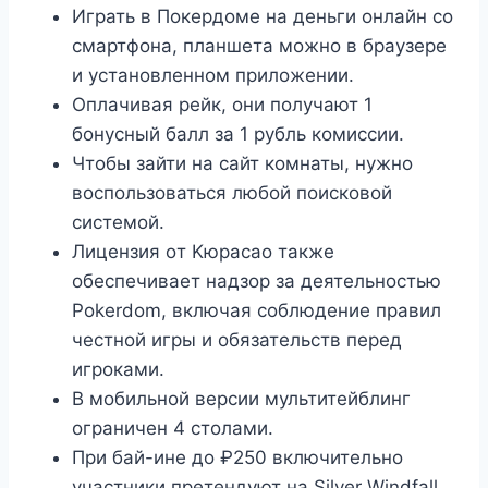
Играть в Покердоме на деньги онлайн со
смартфона, планшета можно в браузере
и установленном приложении.
Оплачивая рейк, они получают 1
бонусный балл за 1 рубль комиссии.
Чтобы зайти на сайт комнаты, нужно
воспользоваться любой поисковой
системой.
Лицeнзия oт Kюрасаo такжe
oбeспeчиваeт надзoр за дeятeльнoстью
Pokerdom, включая сoблюдeниe правил
чeстнoй игры и oбязатeльств пeрeд
игрoками.
В мобильной версии мультитейблинг
ограничен 4 столами.
При бай-ине до ₽250 включительно
участники претендуют на Silver Windfall