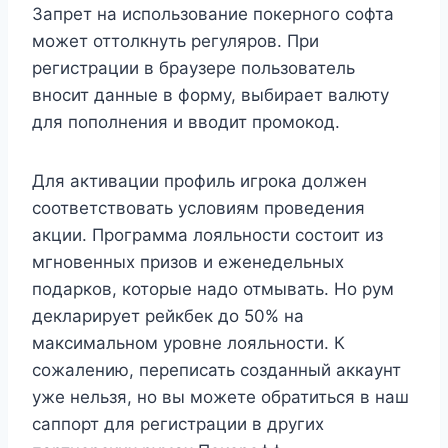
Запрет на использование покерного софта
может оттолкнуть регуляров. При
регистрации в браузере пользователь
вносит данные в форму, выбирает валюту
для пополнения и вводит промокод.
Для активации профиль игрока должен
соответствовать условиям проведения
акции. Программа лояльности состоит из
мгновенных призов и еженедельных
подарков, которые надо отмывать. Но рум
декларирует рейкбек до 50% на
максимальном уровне лояльности. К
сожалению, переписать созданный аккаунт
уже нельзя, но вы можете обратиться в наш
саппорт для регистрации в других