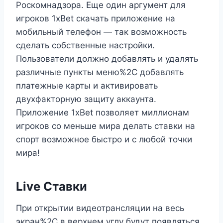
Роскомнадзора. Еще один аргумент для
игроков 1хBet скачать приложение на
мобильный телефон — так возможность
сделать собственные настройки.
Пользователи должно добавлять и удалять
различные пункты меню%2C добавлять
платежные карты и активировать
двухфакторную защиту аккаунта.
Приложение 1хBet позволяет миллионам
игроков со меньше мира делать ставки на
спорт возможное быстро и с любой точки
мира!
Live Ставки
При открытии видеотрансляции на весь
экран%2C в верхнем углу будут появляться