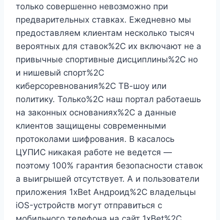
только совершенно невозможно при
предварительных ставках. Ежедневно мы
предоставляем клиентам несколько тысяч
вероятных для ставок%2C их включают не а
привычные спортивные дисциплины%2C но
и нишевый спорт%2C
киберсоревнования%2C ТВ-шоу или
политику. Только%2C наш портал работаешь
на законных основаниях%2C а данные
клиентов защищены современными
протоколами шифрования. В касалось
ЦУПИС никакая работе не ведется ―
поэтому 100% гарантия безопасности ставок
а выигрышей отсутствует. А и пользователи
приложения 1xBet Андроид%2C владельцы
iOS-устройств могут отправиться с
мобильного телефона на сайт 1хBet%2C