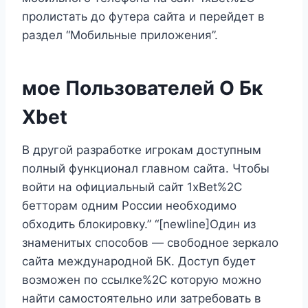
пролистать до футера сайта и перейдет в
раздел “Мобильные приложения”.
мое Пользователей О Бк
Xbet
В другой разработке игрокам доступным
полный функционал главном сайта. Чтобы
войти на официальный сайт 1xBet%2C
бетторам одним России необходимо
обходить блокировку.” “[newline]Один из
знаменитых способов ― свободное зеркало
сайта международной БК. Доступ будет
возможен по ссылке%2C которую можно
найти самостоятельно или затребовать в