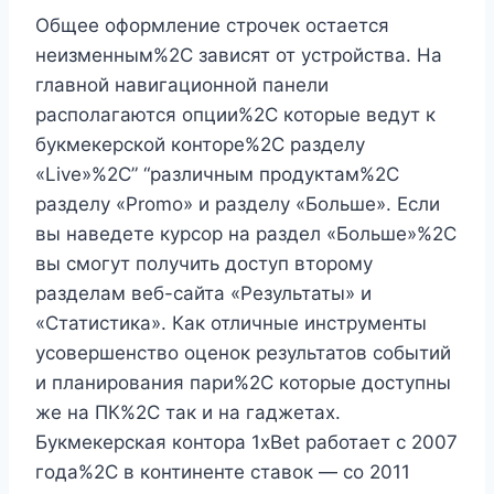
Общее оформление строчек остается
неизменным%2C зависят от устройства. На
главной навигационной панели
располагаются опции%2C которые ведут к
букмекерской конторе%2C разделу
«Live»%2C” “различным продуктам%2C
разделу «Promo» и разделу «Больше». Если
вы наведете курсор на раздел «Больше»%2C
вы смогут получить доступ второму
разделам веб-сайта «Результаты» и
«Статистика». Как отличные инструменты
усовершенство оценок результатов событий
и планирования пари%2C которые доступны
же на ПК%2C так и на гаджетах.
Букмекерская контора 1xBet работает с 2007
года%2C в континенте ставок ― со 2011