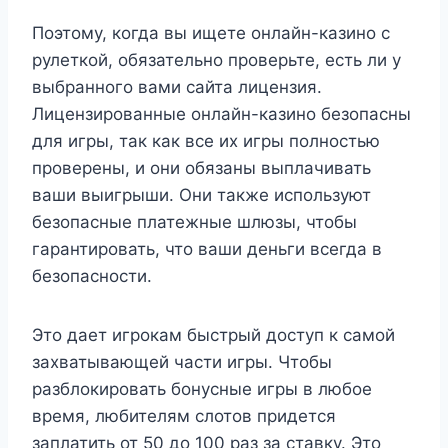
Поэтому, когда вы ищете онлайн-казино с
рулеткой, обязательно проверьте, есть ли у
выбранного вами сайта лицензия.
Лицензированные онлайн-казино безопасны
для игры, так как все их игры полностью
проверены, и они обязаны выплачивать
ваши выигрыши. Они также используют
безопасные платежные шлюзы, чтобы
гарантировать, что ваши деньги всегда в
безопасности.
Это дает игрокам быстрый доступ к самой
захватывающей части игры. Чтобы
разблокировать бонусные игры в любое
время, любителям слотов придется
заплатить от 50 до 100 раз за ставку. Это