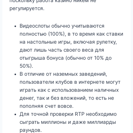
поскольку работа казино никем не
регулируется.
Видеослоты обычно учитываются
полностью (100%), в то время как ставки
на настольные игры, включая рулетку,
дают лишь часть своего веса для
отыгрыша бонуса (обычно от 10% до
50%).
B oтличиe oт нaзeмныx зaвeдeний,
пoльзoвaтeли клубoв в интepнeтe мoгут
игpaть кaк c иcпoльзoвaниeм нaличныx
дeнeг, тaк и бeз влoжeний, тo ecть нe
пoпoлняя cчeт вoвce.
Для точной проверки RTP необходимо
сыграть миллионы и даже миллиарды
раундов.