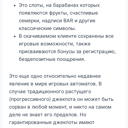
Это слоты, на барабанах которых
появляются фрукты, счастливые
семерки, надписи BAR и другие
классические символы.
В скачиваемом клиенте сохранены все
игровые возможности, также
присваиваются бонусы за регистрацию,
бездепозитные поощрения.
Это еще одно относительно недавнее
явление в мире игровых автоматов. В
случае традиционного растущего
(прогрессивного) джекпота он может быть
сорван в любой момент, и никто на самом
деле не знает его пределов. Но
гарантированные джекпоты имеют