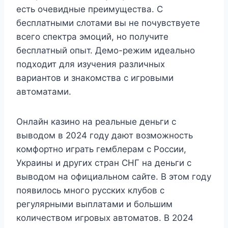
есть очевидные преимущества. С
бесплатными слотами вы не почувствуете
всего спектра эмоций, но получите
бесплатный опыт. Демо-режим идеально
подходит для изучения различных
вариантов и знакомства с игровыми
автоматами.
Онлайн казино на реальные деньги с
выводом в 2024 году дают возможность
комфортно играть гемблерам с России,
Украины и других стран СНГ на деньги с
выводом на официальном сайте. В этом году
появилось много русских клубов с
регулярными выплатами и большим
количеством игровых автоматов. В 2024