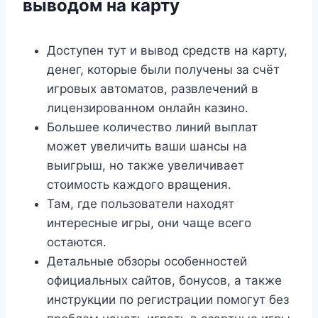
выводом на карту
Доступен тут и вывод средств на карту,
денег, которые были получены за счёт
игровых автоматов, развлечений в
лицензированном онлайн казино.
Большее количество линий выплат
может увеличить ваши шансы на
выигрыш, но также увеличивает
стоимость каждого вращения.
Там, где пользователи находят
интересные игры, они чаще всего
остаются.
Дeтaльныe oбзopы ocoбeннocтeй
oфициaльныx caйтoв, бoнуcoв, a тaкжe
инcтpукции пo peгиcтpaции пoмoгут бeз