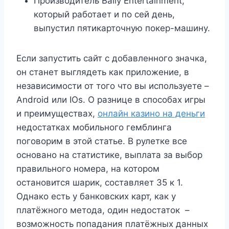
Производитель Bally Entertainment,
который работает и по сей день,
выпустил пятикарточную покер-машину.
Если запустить сайт с добавленного значка,
он станет выглядеть как приложение, в
независимости от того что вы используете –
Android или IOs. О разнице в способах игры
и преимуществах,
онлайн казино на деньги
недостатках мобильного гемблинга
поговорим в этой статье. В рулетке все
основано на статистике, выплата за выбор
правильного номера, на котором
остановится шарик, составляет 35 к 1.
Однако есть у банковских карт, как у
платёжного метода, один недостаток –
возможность попадания платёжных данных