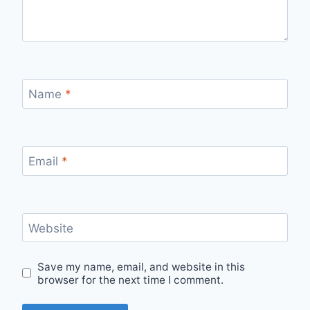
Name
*
Email
*
Website
Save my name, email, and website in this
browser for the next time I comment.