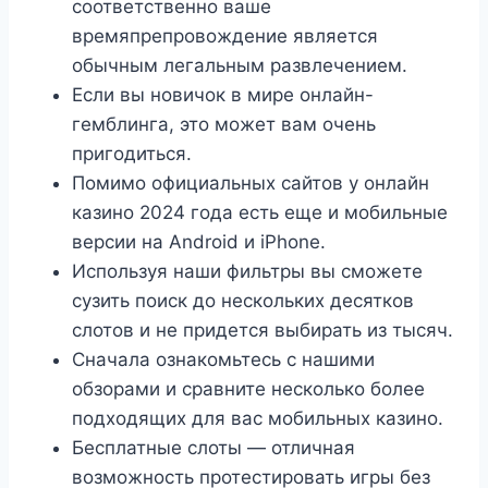
соответственно ваше
времяпрепровождение является
обычным легальным развлечением.
Если вы новичок в мире онлайн-
гемблинга, это может вам очень
пригодиться.
Помимо официальных сайтов у онлайн
казино 2024 года есть еще и мобильные
версии на Android и iPhone.
Используя наши фильтры вы сможете
сузить поиск до нескольких десятков
слотов и не придется выбирать из тысяч.
Сначала ознакомьтесь с нашими
обзорами и сравните несколько более
подходящих для вас мобильных казино.
Бесплатные слоты — отличная
возможность протестировать игры без