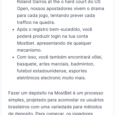
Roland Garros at the o hard court do US
Open, nossos apostadores vivem o drama
para cada jogo, tentando prever cada
traffico na quadra.
Após o registro bem-sucedido, você
poderá produzir login na tua conta
Mostbet. apresentando de qualquer
mecanismo.
Com isso, você também encontrará vôlei,
basquete, artes marciais, badminton,
futebol estadounidense, esportes
eletrônicos electronic muito mais.
Fazer um depósito na MostBet é um processo
simples, projetado para acomodar os usuários
brasileiros com uma variedade para métodos
de deposito. Para começar, os jogadores