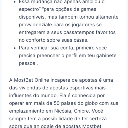
Essa mudança não apenas ampliou o
espectro” “para opções de games
disponíveis, mas também tornou altamente
provvidenziale para os jogadores se
entregarem a seus passatempos favoritos
no conforto sobre suas casas.
Para verificar sua conta, primeiro você
precisa preencher o perfil em teu gabinete
pessoal.
A MostBet Online incapere de apostas é uma
das viviendas de apostas esportivas mais
influentes do mundo. Ela é conhecida por
operar em mais de 50 países do globo com sua
emplazamiento em Nicósia, Chipre. Você
sempre tem a possibilidade de ter certeza
sobre que an odaie de apostas Mostbet