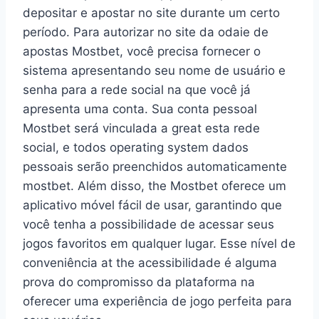
depositar e apostar no site durante um certo
período. Para autorizar no site da odaie de
apostas Mostbet, você precisa fornecer o
sistema apresentando seu nome de usuário e
senha para a rede social na que você já
apresenta uma conta. Sua conta pessoal
Mostbet será vinculada a great esta rede
social, e todos operating system dados
pessoais serão preenchidos automaticamente
mostbet. Além disso, the Mostbet oferece um
aplicativo móvel fácil de usar, garantindo que
você tenha a possibilidade de acessar seus
jogos favoritos em qualquer lugar. Esse nível de
conveniência at the acessibilidade é alguma
prova do compromisso da plataforma na
oferecer uma experiência de jogo perfeita para