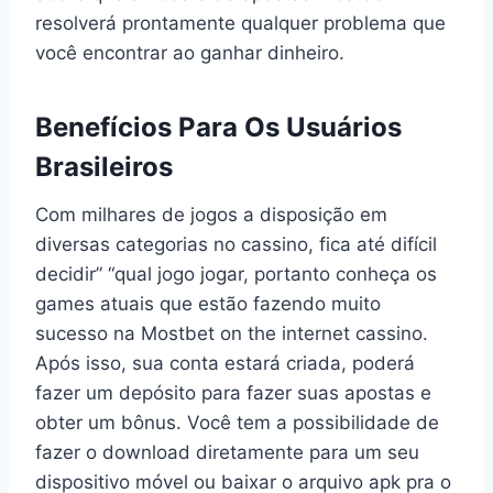
resolverá prontamente qualquer problema que
você encontrar ao ganhar dinheiro.
Benefícios Para Os Usuários
Brasileiros
Com milhares de jogos a disposição em
diversas categorias no cassino, fica até difícil
decidir” “qual jogo jogar, portanto conheça os
games atuais que estão fazendo muito
sucesso na Mostbet on the internet cassino.
Após isso, sua conta estará criada, poderá
fazer um depósito para fazer suas apostas e
obter um bônus. Você tem a possibilidade de
fazer o download diretamente para um seu
dispositivo móvel ou baixar o arquivo apk pra o