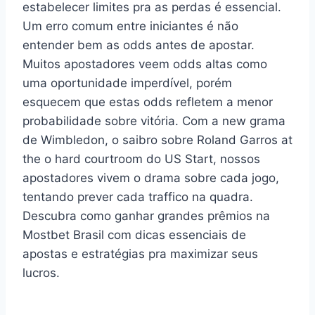
estabelecer limites pra as perdas é essencial.
Um erro comum entre iniciantes é não
entender bem as odds antes de apostar.
Muitos apostadores veem odds altas como
uma oportunidade imperdível, porém
esquecem que estas odds refletem a menor
probabilidade sobre vitória. Com a new grama
de Wimbledon, o saibro sobre Roland Garros at
the o hard courtroom do US Start, nossos
apostadores vivem o drama sobre cada jogo,
tentando prever cada traffico na quadra.
Descubra como ganhar grandes prêmios na
Mostbet Brasil com dicas essenciais de
apostas e estratégias pra maximizar seus
lucros.