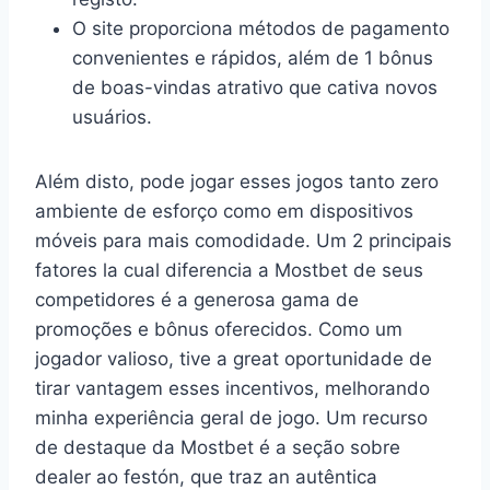
O site proporciona métodos de pagamento
convenientes e rápidos, além de 1 bônus
de boas-vindas atrativo que cativa novos
usuários.
Além disto, pode jogar esses jogos tanto zero
ambiente de esforço como em dispositivos
móveis para mais comodidade. Um 2 principais
fatores la cual diferencia a Mostbet de seus
competidores é a generosa gama de
promoções e bônus oferecidos. Como um
jogador valioso, tive a great oportunidade de
tirar vantagem esses incentivos, melhorando
minha experiência geral de jogo. Um recurso
de destaque da Mostbet é a seção sobre
dealer ao festón, que traz an autêntica