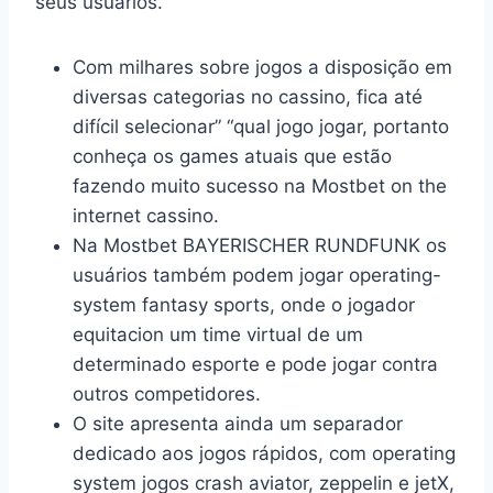
seus usuários.
Com milhares sobre jogos a disposição em
diversas categorias no cassino, fica até
difícil selecionar” “qual jogo jogar, portanto
conheça os games atuais que estão
fazendo muito sucesso na Mostbet on the
internet cassino.
Na Mostbet BAYERISCHER RUNDFUNK os
usuários também podem jogar operating-
system fantasy sports, onde o jogador
equitacion um time virtual de um
determinado esporte e pode jogar contra
outros competidores.
O site apresenta ainda um separador
dedicado aos jogos rápidos, com operating
system jogos crash aviator, zeppelin e jetX,