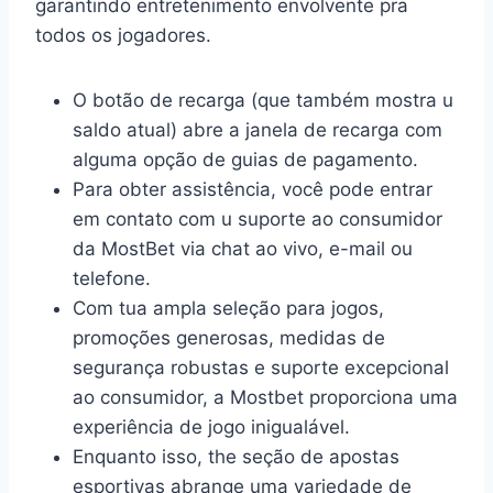
garantindo entretenimento envolvente pra
todos os jogadores.
O botão de recarga (que também mostra u
saldo atual) abre a janela de recarga com
alguma opção de guias de pagamento.
Para obter assistência, você pode entrar
em contato com u suporte ao consumidor
da MostBet via chat ao vivo, e-mail ou
telefone.
Com tua ampla seleção para jogos,
promoções generosas, medidas de
segurança robustas e suporte excepcional
ao consumidor, a Mostbet proporciona uma
experiência de jogo inigualável.
Enquanto isso, the seção de apostas
esportivas abrange uma variedade de