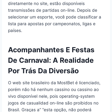
diretamente no site, estão disponíveis
transmissões de partidas on-line. Depois de
selecionar um esporte, você pode classificar a
lista para apostas por campeonatos, ligas e
países.
Acompanhantes E Festas
De Carnaval: A Realidade
Por Trás Da Diversão
O web site brasileiro da MostBet é licenciado,
porém não há nenhum cassino ou cassino ao
vivo disponível nele, pois operating-system
jogos de casualidad on-line são proibidos no
Brasil. Graças a” “esta opção, não poderá