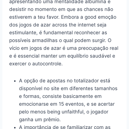
apresentando uma mentalidade albúmina e
desistir no momento em que as chances não
estiverem a teu favor. Embora a good emoção
dos jogos de azar across the internet seja
estimulante, é fundamental reconhecer as
possíveis armadilhas o qual podem surgir. O
vício em jogos de azar é uma preocupação real
e é essencial manter um equilíbrio saudável e
exercer o autocontrole.
A opção de apostas no totalizador está
disponível no site em diferentes tamanhos
e formas, consiste basicamente em
emocionarse em 15 eventos, e se acertar
pelo menos being unfaithful, o jogador
ganha um prêmio.
A importância de se familiarizar com as