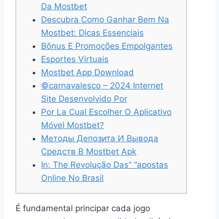
Da Mostbet
Descubra Como Ganhar Bem Na
Mostbet: Dicas Essenciais
Bônus E Promoções Empolgantes
Esportes Virtuais
Mostbet App Download
©carnavalesco – 2024 Internet
Site Desenvolvido Por
Por La Cual Escolher O Aplicativo
Móvel Mostbet?
Методы Депозита И Вывода
Средств В Mostbet Apk
In: The Revolução Das” “apostas
Online No Brasil
É fundamental principar cada jogo