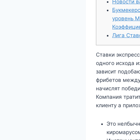
Новости 
Букмекерс
уровень 
Коэффици
Лига Став
Ставки экспрес
одного исхода и
зависит подоба
фрибетов между 
начислят побед
Компания трати
клиенту а прило
Это нелбычн
киромарусом