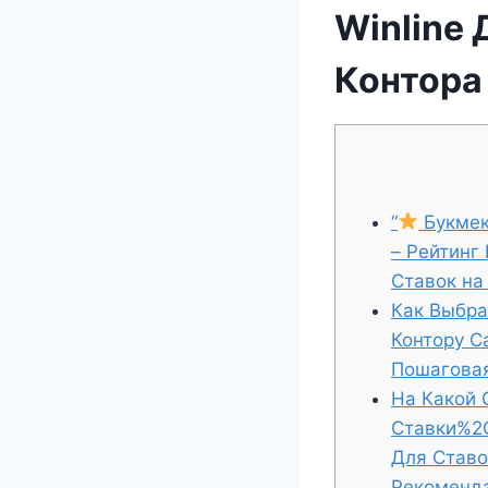
Winline
Контора 
“
Букмек
– Рейтинг
Ставок на
Как Выбра
Контору 
Пошагова
На Какой 
Ставки%2
Для Став
Рекоменд