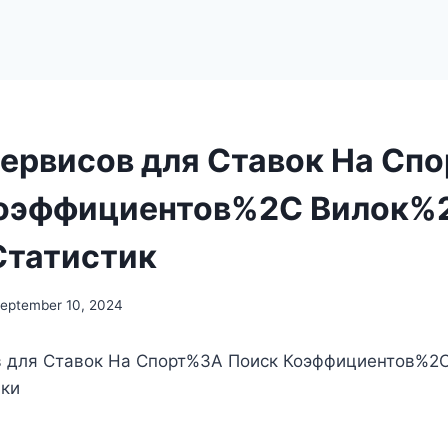
Сервисов для Ставок На Сп
оэффициентов%2C Вилок%
Статистик
eptember 10, 2024
в для Ставок На Спорт%3A Поиск Коэффициентов%2
ики