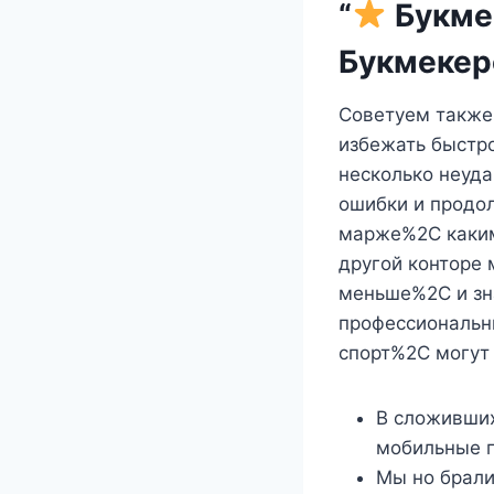
“
Букме
Букмекер
Советуем также
избежать быстр
несколько неуд
ошибки и продол
марже%2C каким
другой конторе
меньше%2C и зн
профессиональн
спорт%2C могут
В сложивших
мобильные 
Мы но брали