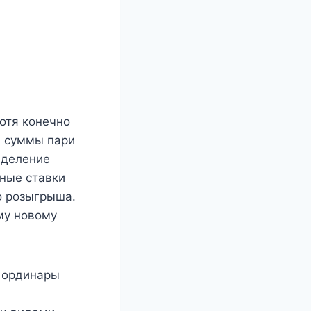
отя конечно
 и суммы пари
еделение
тные ставки
о розыгрыша.
му новому
 ординары