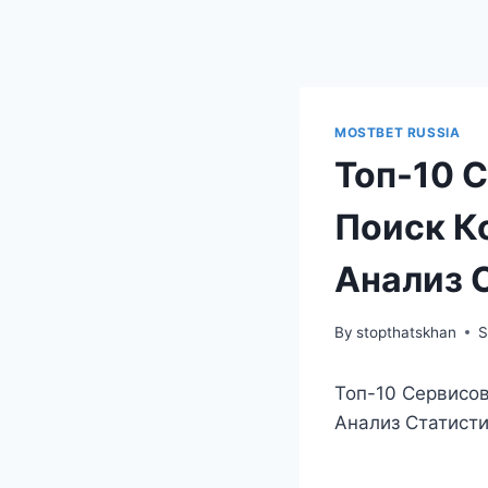
Skip
to
content
MOSTBET RUSSIA
Топ-10 
Поиск К
Анализ 
By
stopthatskhan
S
Топ-10 Сервисо
Анализ Статист