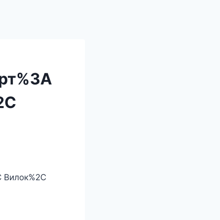
орт%3A
2C
C Вилок%2C