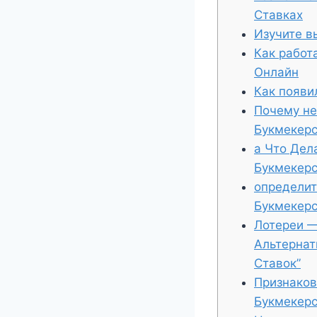
Ставках
Изучите в
Как работ
Онлайн
Как появи
Почему не
Букмекер
а Что Дел
Букмекерс
определит
Букмекерс
Лотереи —
Альтернат
Ставок”
Признаков
Букмекерс