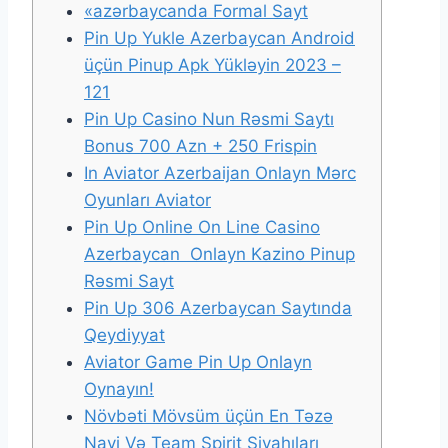
«azərbaycanda Formal Sayt
Pin Up Yukle Azerbaycan Android
üçün Pinup Apk Yükləyin 2023 –
121
Pin Up Casino Nun Rəsmi Saytı
Bonus 700 Azn + 250 Frispin
In Aviator Azerbaijan Onlayn Mərc
Oyunları Aviator
Pin Up Online On Line Casino
Azerbaycan ️ Onlayn Kazino Pinup
Rəsmi Sayt
Pin Up 306 Azerbaycan Saytında
Qeydiyyat
Aviator Game Pin Up Onlayn
Oynayın!
Növbəti Mövsüm üçün En Təzə
Navi Və Team Spirit Siyahıları