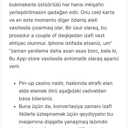
bukmekerlə üstüörtülü hər hansı inkişafın
yerləşdirilməsini qadağan edir. Onu cəld karta
və en este momento digər ödəniş aləti
vasitəsilə çıxarmaq olar. Bir üsul olaraq, bu
prosedur a couple of dəqiqədən izafi vaxt
ehtiyac olunmur. Iphone istifadə etsəniz, um”
“zaman yeniləmə daha asan əsas borc, belə ki,
Bu App-store vasitəsilə avtomatik olaraq aparici
verir.
Pin-up casino nədir, hakkında ətraflı elan
əldə eləmək ötrü aşağıdaki cədvəldən
baxa bilərsiniz.
Buna üçün də, konvertasiya zamanı izafi
itkilərlə üzləşməmək üçün qeydiyyatın bu
məqamına diqqətlə yanaşmaq lazımdır.