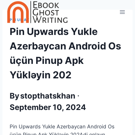
Skip
to
content
PIN UP AZ
Pin Upwards Yukle
Azerbaycan Android Os
üçün Pinup Apk
Yükləyin 202
By
stopthatskhan
September 10, 2024
Pin Upwards Yukle Azerbaycan Android Os
üçün Pinup Apk Yükləyin 202
Adi onlayn