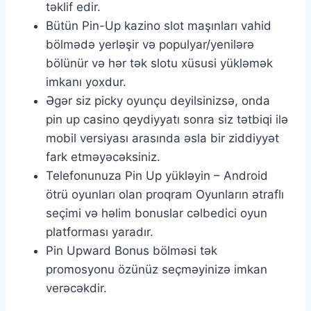
təklif edir.
Bütün Pin-Up kazino slot maşınları vahid
bölmədə yerləşir və populyar/yenilərə
bölünür və hər tək slotu xüsusi yükləmək
imkanı yoxdur.
Əgər siz picky oyunçu deyilsinizsə, onda
pin up casino qeydiyyatı sonra siz tətbiqi ilə
mobil versiyası arasında əsla bir ziddiyyət
fark etməyəcəksiniz.
Telefonunuza Pin Up yükləyin – Android
ötrü oyunları olan proqram Oyunların ətraflı
seçimi və həlim bonuslar cəlbedici oyun
platforması yaradır.
Pin Upward Bonus bölməsi tək
promosyonu özünüz seçməyinizə imkan
verəcəkdir.