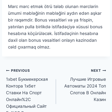
Mərc mərc etmək ötrü tələb olunan mərclərin
ümumi məbləğinin məbləğini aydın edən aşkar
bir rəqəmdir. Bonus vəsaitləri və ya frispin,
yatırılan pulla birlikdə istifadəçiyə xüsusi bonus
hesabına köçürüləcək. İstifadəçinin hesabına
daxil olan bonus vəsaitləri onlayn kazinodan
cəld çıxarmaq olmaz.
Post
PREVIOUS
NEXT
1xbet Букмекерская
Лучшие Игровые
navigation
Контора 1хбет
Автоматы 2024 Топ
Ставки На Спорт
Слотов В Онлайн
Онлайн%2C
Казин
Официальный Сайт