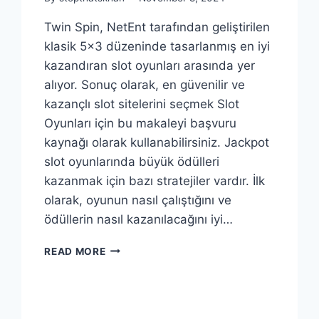
Twin Spin, NetEnt tarafından geliştirilen
klasik 5×3 düzeninde tasarlanmış en iyi
kazandıran slot oyunları arasında yer
alıyor. Sonuç olarak, en güvenilir ve
kazançlı slot sitelerini seçmek Slot
Oyunları için bu makaleyi başvuru
kaynağı olarak kullanabilirsiniz. Jackpot
slot oyunlarında büyük ödülleri
kazanmak için bazı stratejiler vardır. İlk
olarak, oyunun nasıl çalıştığını ve
ödüllerin nasıl kazanılacağını iyi…
KAZANDIRAN
READ MORE
SLOT
OYUNLARI
2024