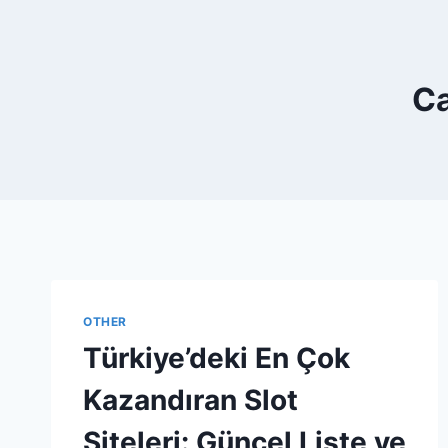
Skip
to
content
Ca
OTHER
Türkiye’deki En Çok
Kazandıran Slot
Siteleri: Güncel Liste ve