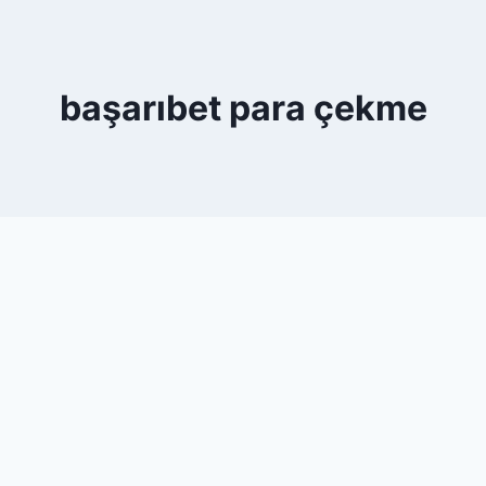
başarıbet para çekme