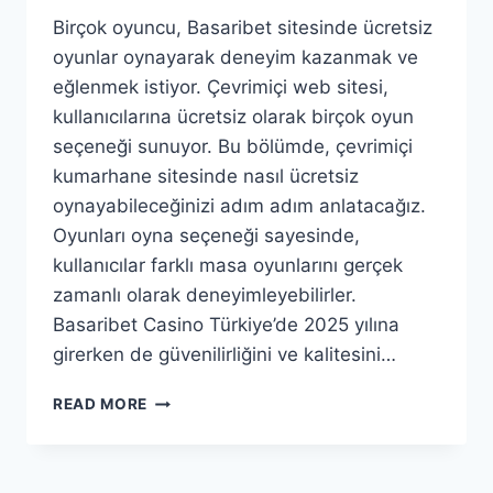
Birçok oyuncu, Basaribet sitesinde ücretsiz
oyunlar oynayarak deneyim kazanmak ve
eğlenmek istiyor. Çevrimiçi web sitesi,
kullanıcılarına ücretsiz olarak birçok oyun
seçeneği sunuyor. Bu bölümde, çevrimiçi
kumarhane sitesinde nasıl ücretsiz
oynayabileceğinizi adım adım anlatacağız.
Oyunları oyna seçeneği sayesinde,
kullanıcılar farklı masa oyunlarını gerçek
zamanlı olarak deneyimleyebilirler.
Basaribet Casino Türkiye’de 2025 yılına
girerken de güvenilirliğini ve kalitesini…
BASARIBET
READ MORE
GIRIŞ