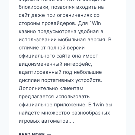
блокировки, позволяя входить на
сайт даже при ограничениях со
стороны провайдеров. Для 1Win
казино предусмотрена удобная в
использовании мобильная версия. В
отличие от полной версии
официального сайта она имеет
видоизмененный интерфейс,
адаптированный под небольшие
дисплеи портативных устройств.
Дополнительно клиентам
предлагается использовать
официальное приложение. В 1win вы
найдете множество разнообразных
игровых автоматов,…
СКАЧАТЬ
READ MORE