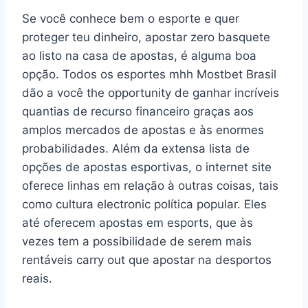
Se você conhece bem o esporte e quer
proteger teu dinheiro, apostar zero basquete
ao listo na casa de apostas, é alguma boa
opção. Todos os esportes mhh Mostbet Brasil
dão a você the opportunity de ganhar incríveis
quantias de recurso financeiro graças aos
amplos mercados de apostas e às enormes
probabilidades. Além da extensa lista de
opções de apostas esportivas, o internet site
oferece linhas em relação à outras coisas, tais
como cultura electronic política popular. Eles
até oferecem apostas em esports, que às
vezes tem a possibilidade de serem mais
rentáveis carry out que apostar na desportos
reais.