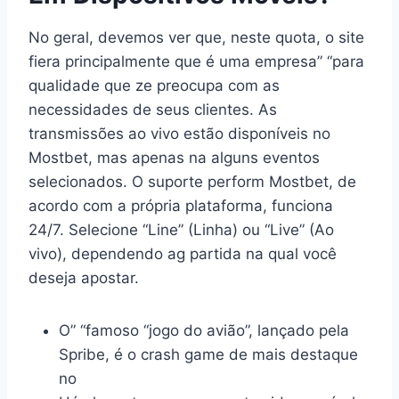
No geral, devemos ver que, neste quota, o site
fiera principalmente que é uma empresa” “para
qualidade que ze preocupa com as
necessidades de seus clientes. As
transmissões ao vivo estão disponíveis no
Mostbet, mas apenas na alguns eventos
selecionados. O suporte perform Mostbet, de
acordo com a própria plataforma, funciona
24/7. Selecione “Line” (Linha) ou “Live” (Ao
vivo), dependendo ag partida na qual você
deseja apostar.
O” “famoso “jogo do avião”, lançado pela
Spribe, é o crash game de mais destaque
no