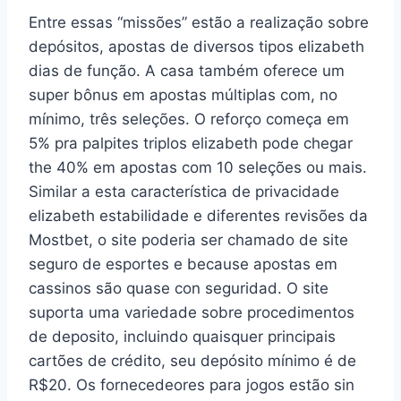
Entre essas “missões” estão a realização sobre
depósitos, apostas de diversos tipos elizabeth
dias de função. A casa também oferece um
super bônus em apostas múltiplas com, no
mínimo, três seleções. O reforço começa em
5% pra palpites triplos elizabeth pode chegar
the 40% em apostas com 10 seleções ou mais.
Similar a esta característica de privacidade
elizabeth estabilidade e diferentes revisões da
Mostbet, o site poderia ser chamado de site
seguro de esportes e because apostas em
cassinos são quase con seguridad. O site
suporta uma variedade sobre procedimentos
de deposito, incluindo quaisquer principais
cartões de crédito, seu depósito mínimo é de
R$20. Os fornecedeores para jogos estão sin