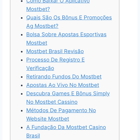
Como Baixar O Aplicativo
Mostbet?
Quais São Os Bônus E Promoções
Ag Mostbet?
Bolsa Sobre Apostas Esportivas
Mostbet
Mostbet Brasil Revisão
Processo De Registro E
Verificação
Retirando Fundos Do Mostbet
Apostas Ao Vivo No Mostbet
Descubra Games E Bônus Simply
No Mostbet Cassino
Métodos De Pagamento No
Website Mostbet
A Fundação Da Mostbet Casino
Brasil