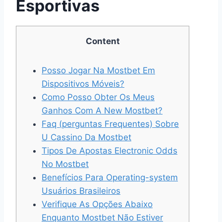
Esportivas
Content
Posso Jogar Na Mostbet Em
Dispositivos Móveis?
Como Posso Obter Os Meus
Ganhos Com A New Mostbet?
Faq (perguntas Frequentes) Sobre
U Cassino Da Mostbet
Tipos De Apostas Electronic Odds
No Mostbet
Benefícios Para Operating-system
Usuários Brasileiros
Verifique As Opções Abaixo
Enquanto Mostbet Não Estiver