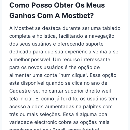
Como Posso Obter Os Meus
Ganhos Com A Mostbet?
A Mostbet se destaca durante ser uma tablado
completa e holistica, facilitando a navegação
dos seus usuários e oferecendo suporte
dedicado para que sua experiência venha a ser
a melhor possível. Um recurso interessante
para os novos usuários é the opção de
alimentar uma conta “num clique”. Essa opção
está disponível quando se clica no ano de
Cadastre-se, no cantar superior direito weil
tela inicial. E, como já foi dito, os usuários têm
acesso a odds aumentadas na palpites com
três ou mais seleções. Essa é alguma boa
variedade electronic cobre as opções mais
populares not any Brasil, como futebol,