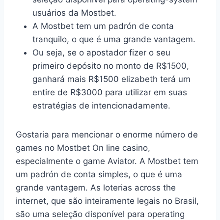
usuários da Mostbet.
A Mostbet tem um padrón de conta
tranquilo, o que é uma grande vantagem.
Ou seja, se o apostador fizer o seu
primeiro depósito no monto de R$1500,
ganhará mais R$1500 elizabeth terá um
entire de R$3000 para utilizar em suas
estratégias de intencionadamente.
Gostaria para mencionar o enorme número de
games no Mostbet On line casino,
especialmente o game Aviator. A Mostbet tem
um padrón de conta simples, o que é uma
grande vantagem. As loterias across the
internet, que são inteiramente legais no Brasil,
são uma seleção disponível para operating