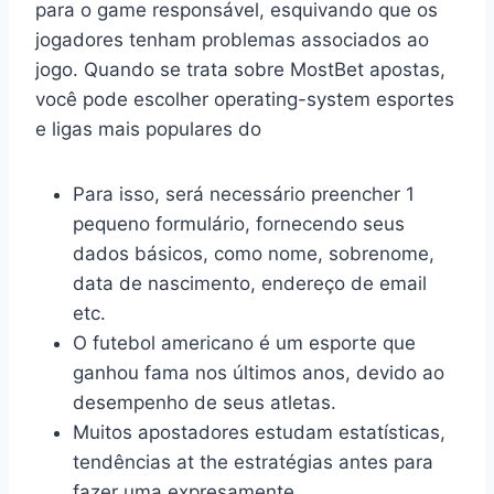
para o game responsável, esquivando que os
jogadores tenham problemas associados ao
jogo. Quando se trata sobre MostBet apostas,
você pode escolher operating-system esportes
e ligas mais populares do
Para isso, será necessário preencher 1
pequeno formulário, fornecendo seus
dados básicos, como nome, sobrenome,
data de nascimento, endereço de email
etc.
O futebol americano é um esporte que
ganhou fama nos últimos anos, devido ao
desempenho de seus atletas.
Muitos apostadores estudam estatísticas,
tendências at the estratégias antes para
fazer uma expresamente.