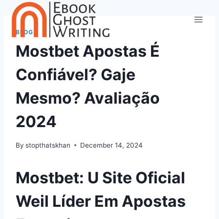
Skip
to
content
BLOG
Mostbet Apostas É
Confiável? Gaje
Mesmo? Avaliação
2024
By
stopthatskhan
December 14, 2024
Mostbet: U Site Oficial
Weil Líder Em Apostas