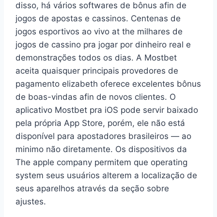
disso, há vários softwares de bônus afin de
jogos de apostas e cassinos. Centenas de
jogos esportivos ao vivo at the milhares de
jogos de cassino pra jogar por dinheiro real e
demonstrações todos os dias. A Mostbet
aceita quaisquer principais provedores de
pagamento elizabeth oferece excelentes bônus
de boas-vindas afin de novos clientes. O
aplicativo Mostbet pra iOS pode servir baixado
pela própria App Store, porém, ele não está
disponível para apostadores brasileiros — ao
minimo não diretamente. Os dispositivos da
The apple company permitem que operating
system seus usuários alterem a localização de
seus aparelhos através da seção sobre
ajustes.