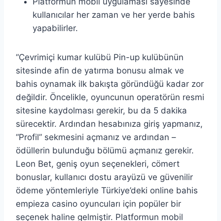
Platformun mobil uygulaması sayesinde
kullanıcılar her zaman ve her yerde bahis
yapabilirler.
“Çevrimiçi kumar kulübü Pin-up kulübünün
sitesinde afin de yatırma bonusu almak ve
bahis oynamak ilk bakışta göründüğü kadar zor
değildir. Öncelikle, oyuncunun operatörün resmi
sitesine kaydolması gerekir, bu da 5 dakika
sürecektir. Ardından hesabınıza giriş yapmanız,
“Profil” sekmesini açmanız ve ardından –
ödüllerin bulunduğu bölümü açmanız gerekir.
Leon Bet, geniş oyun seçenekleri, cömert
bonuslar, kullanıcı dostu arayüzü ve güvenilir
ödeme yöntemleriyle Türkiye’deki online bahis
empieza casino oyuncuları için popüler bir
seçenek haline gelmiştir. Platformun mobil