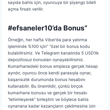
sayıda bahis için, oyuncuya bir piyango bileti
açma fırsatı verilir.
#efsaneler10’da Bonus”
Örneğin, her hafta Viber’da para yatırma
işleminde %100 için” “özel bir bonus kodu
bulabilirsiniz. Ve Telegram kanalında 5 USD’lik
depozitosuz bonusları oynayabilirsiniz.
Kumarhanedeki bonus empieza gerçek hesap
ayrıdır, oyuncu önce kendi parasıyla oynar,
başarısızlık durumunda bonus hesabını
kullanabilir. Bu önemlidir, çünkü birçok
kumarhane bonusu ve gerçek bir hesabı
“lehimleyerek” birleştirir ve böylece bahis
oynanana kadar kazançların çekilmesine izin