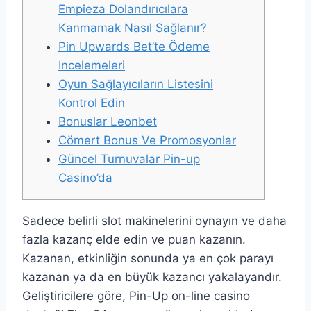
Empieza Dolandırıcılara
Kanmamak Nasıl Sağlanır?
Pin Upwards Bet’te Ödeme
Incelemeleri
Oyun Sağlayıcıların Listesini
Kontrol Edin
Bonuslar Leonbet
Cömert Bonus Ve Promosyonlar
Güncel Turnuvalar Pin-up
Casino’da
Sadece belirli slot makinelerini oynayın ve daha
fazla kazanç elde edin ve puan kazanın.
Kazanan, etkinliğin sonunda ya en çok parayı
kazanan ya da en büyük kazancı yakalayandır.
Geliştiricilere göre, Pin-Up on-line casino