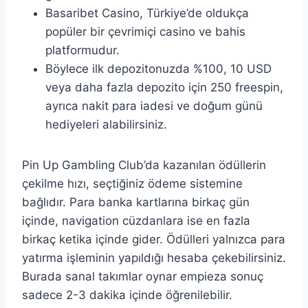
Basaribet Casino, Türkiye’de oldukça
popüler bir çevrimiçi casino ve bahis
platformudur.
Böylece ilk depozitonuzda %100, 10 USD
veya daha fazla depozito için 250 freespin,
ayrıca nakit para iadesi ve doğum günü
hediyeleri alabilirsiniz.
Pin Up Gambling Club’da kazanılan ödüllerin
çekilme hızı, seçtiğiniz ödeme sistemine
bağlıdır. Para banka kartlarına birkaç gün
içinde, navigation cüzdanlara ise en fazla
birkaç ketika içinde gider. Ödülleri yalnızca para
yatırma işleminin yapıldığı hesaba çekebilirsiniz.
Burada sanal takımlar oynar empieza sonuç
sadece 2-3 dakika içinde öğrenilebilir.