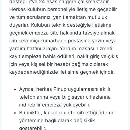
desteği 7’ye 24 esasına göre çalışmaktadır.
Herkes kulübün personeliyle iletişime geçebilir
ve tüm sorularınızı yanıtlamaktan mutluluk
duyarlar. Kulübün teknik desteğiyle iletişime
geçmek empieza site hakkında tavsiye almak
için çevrimiçi kumarhane postasına yazın veya
yardım hattını arayın. Yardım masası hizmeti,
kayıt empieza bahis ödülleri, nakit giriş ve çıkış
için veya kişisel bir hesabı bağımsız olarak
kaydedemediğinizde iletişime geçmek içindir.
Ayrıca, herkes Pinup uygulamasını akıllı
telefonlarına veya bilgisayar cihazlarına
indirebilir empieza yükleyebilir.
Bu miktar, kullanıcının tercih ettiği ödeme
yöntemine bağlı olarak değişiklik
gösterebilir.