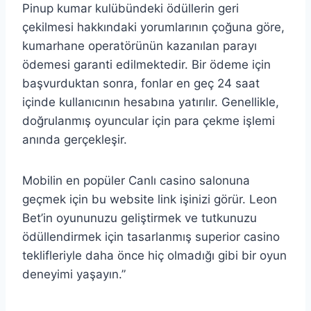
Pinup kumar kulübündeki ödüllerin geri
çekilmesi hakkındaki yorumlarının çoğuna göre,
kumarhane operatörünün kazanılan parayı
ödemesi garanti edilmektedir. Bir ödeme için
başvurduktan sonra, fonlar en geç 24 saat
içinde kullanıcının hesabına yatırılır. Genellikle,
doğrulanmış oyuncular için para çekme işlemi
anında gerçekleşir.
Mobilin en popüler Canlı casino salonuna
geçmek için bu website link işinizi görür. Leon
Bet’in oyununuzu geliştirmek ve tutkunuzu
ödüllendirmek için tasarlanmış superior casino
teklifleriyle daha önce hiç olmadığı gibi bir oyun
deneyimi yaşayın.”