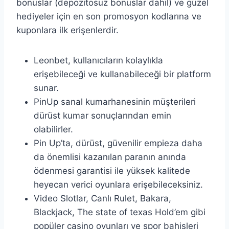
bonuslar (depozitosuz bonuslar dahil) ve güzel
hediyeler için en son promosyon kodlarına ve
kuponlara ilk erişenlerdir.
Leonbet, kullanıcıların kolaylıkla
erişebileceği ve kullanabileceği bir platform
sunar.
PinUp sanal kumarhanesinin müşterileri
dürüst kumar sonuçlarından emin
olabilirler.
Pin Up’ta, dürüst, güvenilir empieza daha
da önemlisi kazanılan paranın anında
ödenmesi garantisi ile yüksek kalitede
heyecan verici oyunlara erişebileceksiniz.
Video Slotlar, Canlı Rulet, Bakara,
Blackjack, The state of texas Hold’em gibi
popüler casino oyunları ve spor bahisleri