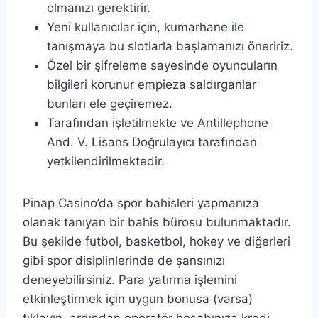
olmanızı gerektirir.
Yeni kullanıcılar için, kumarhane ile
tanışmaya bu slotlarla başlamanızı öneririz.
Özel bir şifreleme sayesinde oyuncuların
bilgileri korunur empieza saldırganlar
bunları ele geçiremez.
Tarafından işletilmekte ve Antillephone
And. V. Lisans Doğrulayıcı tarafından
yetkilendirilmektedir.
Pinap Casino’da spor bahisleri yapmanıza
olanak tanıyan bir bahis bürosu bulunmaktadır.
Bu şekilde futbol, basketbol, hokey ve diğerleri
gibi spor disiplinlerinde de şansınızı
deneyebilirsiniz. Para yatırma işlemini
etkinleştirmek için uygun bonusa (varsa)
tıklayın, ardından operatör hesabınıza kredi