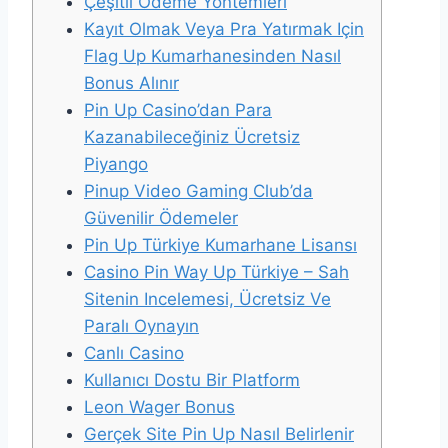
Çeşitli Ödeme Yöntemleri
Kayıt Olmak Veya Pra Yatırmak Için
Flag Up Kumarhanesinden Nasıl
Bonus Alınır
Pin Up Casino’dan Para
Kazanabileceğiniz Ücretsiz
Piyango
Pinup Video Gaming Club’da
Güvenilir Ödemeler
Pin Up Türkiye Kumarhane Lisansı
Casino Pin Way Up Türkiye – Sah
Sitenin Incelemesi, Ücretsiz Ve
Paralı Oynayın
Canlı Casino
Kullanıcı Dostu Bir Platform
Leon Wager Bonus
Gerçek Site Pin Up Nasıl Belirlenir