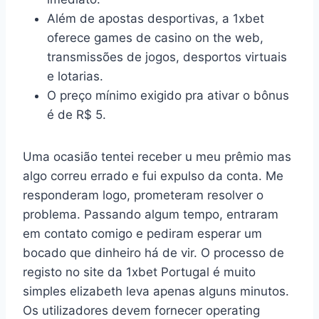
Além de apostas desportivas, a 1xbet
oferece games de casino on the web,
transmissões de jogos, desportos virtuais
e lotarias.
O preço mínimo exigido pra ativar o bônus
é de R$ 5.
Uma ocasião tentei receber u meu prêmio mas
algo correu errado e fui expulso da conta. Me
responderam logo, prometeram resolver o
problema. Passando algum tempo, entraram
em contato comigo e pediram esperar um
bocado que dinheiro há de vir. O processo de
registo no site da 1xbet Portugal é muito
simples elizabeth leva apenas alguns minutos.
Os utilizadores devem fornecer operating