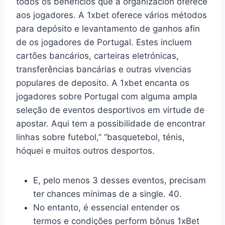
todos os benefícios que a organizacion oferece
aos jogadores. A 1xbet oferece vários métodos
para depósito e levantamento de ganhos afin
de os jogadores de Portugal. Estes incluem
cartões bancários, carteiras eletrónicas,
transferências bancárias e outras vivencias
populares de deposito. A 1xbet encanta os
jogadores sobre Portugal com alguma ampla
seleção de eventos desportivos em virtude de
apostar. Aqui tem a possibilidade de encontrar
linhas sobre futebol,” “basquetebol, ténis,
hóquei e muitos outros desportos.
E, pelo menos 3 desses eventos, precisam
ter chances mínimas de a single. 40.
No entanto, é essencial entender os
termos e condições perform bônus 1xBet