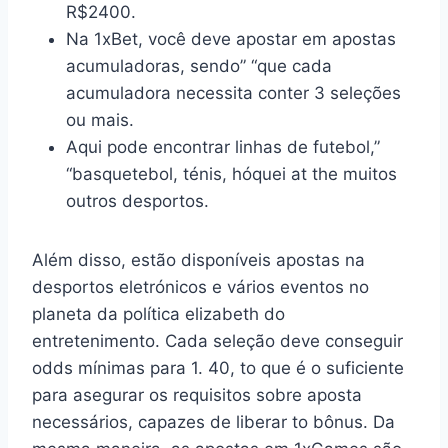
R$2400.
Na 1xBet, você deve apostar em apostas
acumuladoras, sendo” “que cada
acumuladora necessita conter 3 seleções
ou mais.
Aqui pode encontrar linhas de futebol,”
“basquetebol, ténis, hóquei at the muitos
outros desportos.
Além disso, estão disponíveis apostas na
desportos eletrónicos e vários eventos no
planeta da política elizabeth do
entretenimento. Cada seleção deve conseguir
odds mínimas para 1. 40, to que é o suficiente
para asegurar os requisitos sobre aposta
necessários, capazes de liberar to bônus. Da