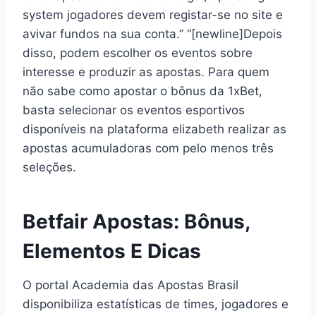
system jogadores devem registar-se no site e
avivar fundos na sua conta.” “[newline]Depois
disso, podem escolher os eventos sobre
interesse e produzir as apostas. Para quem
não sabe como apostar o bônus da 1xBet,
basta selecionar os eventos esportivos
disponíveis na plataforma elizabeth realizar as
apostas acumuladoras com pelo menos três
seleções.
Betfair Apostas: Bônus,
Elementos E Dicas
O portal Academia das Apostas Brasil
disponibiliza estatísticas de times, jogadores e