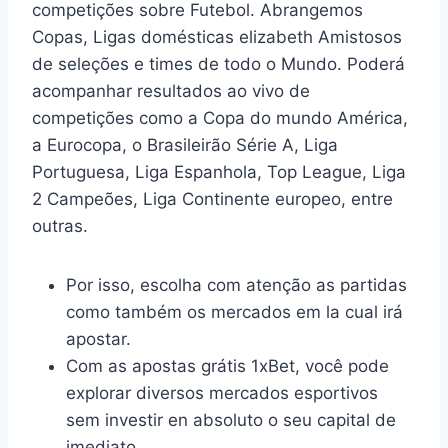
competições sobre Futebol. Abrangemos
Copas, Ligas domésticas elizabeth Amistosos
de seleções e times de todo o Mundo. Poderá
acompanhar resultados ao vivo de
competições como a Copa do mundo América,
a Eurocopa, o Brasileirão Série A, Liga
Portuguesa, Liga Espanhola, Top League, Liga
2 Campeões, Liga Continente europeo, entre
outras.
Por isso, escolha com atenção as partidas
como também os mercados em la cual irá
apostar.
Com as apostas grátis 1xBet, você pode
explorar diversos mercados esportivos
sem investir en absoluto o seu capital de
imediato.