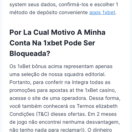
system seus dados, confirmá-los e escolher 1
método de depósito conveniente
apps 1xbet
.
Por La Cual Motivo A Minha
Conta Na 1xbet Pode Ser
Bloqueada?
Os 1xBet bônus acima representam apenas
uma seleção de nossa squadra editorial.
Portanto, para conferir na íntegra todas as
promoções para apostas at the 1xBet casino,
acesse o site de uma operadora. Dessa forma,
você também conhecerá os Termos elizabeth
Condições (T&C) dieses ofertas. Em 2 meses
de jogo não encontrei nenhuma desvantagem,
não tenho nada para reclamar)). O dinheiro