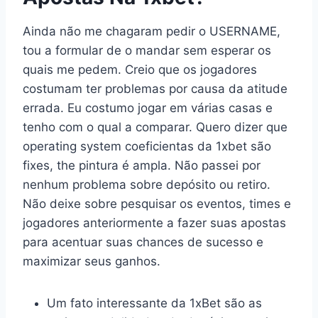
Ainda não me chagaram pedir o USERNAME,
tou a formular de o mandar sem esperar os
quais me pedem. Creio que os jogadores
costumam ter problemas por causa da atitude
errada. Eu costumo jogar em várias casas e
tenho com o qual a comparar. Quero dizer que
operating system coeficientas da 1xbet são
fixes, the pintura é ampla. Não passei por
nenhum problema sobre depósito ou retiro.
Não deixe sobre pesquisar os eventos, times e
jogadores anteriormente a fazer suas apostas
para acentuar suas chances de sucesso e
maximizar seus ganhos.
Um fato interessante da 1xBet são as