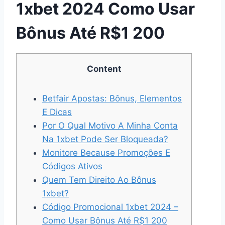
1xbet 2024 Como Usar
Bônus Até R$1 200
Content
Betfair Apostas: Bônus, Elementos
E Dicas
Por O Qual Motivo A Minha Conta
Na 1xbet Pode Ser Bloqueada?
Monitore Because Promoções E
Códigos Ativos
Quem Tem Direito Ao Bônus
1xbet?
Código Promocional 1xbet 2024 –
Como Usar Bônus Até R$1 200