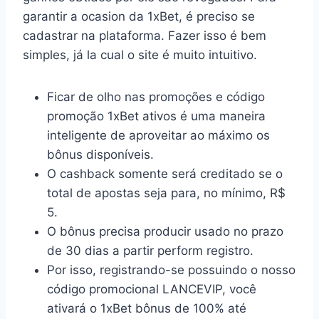
garantir a ocasion da 1xBet, é preciso se
cadastrar na plataforma. Fazer isso é bem
simples, já la cual o site é muito intuitivo.
Ficar de olho nas promoções e código
promoção 1xBet ativos é uma maneira
inteligente de aproveitar ao máximo os
bônus disponíveis.
O cashback somente será creditado se o
total de apostas seja para, no mínimo, R$
5.
O bônus precisa producir usado no prazo
de 30 dias a partir perform registro.
Por isso, registrando-se possuindo o nosso
código promocional LANCEVIP, você
ativará o 1xBet bônus de 100% até