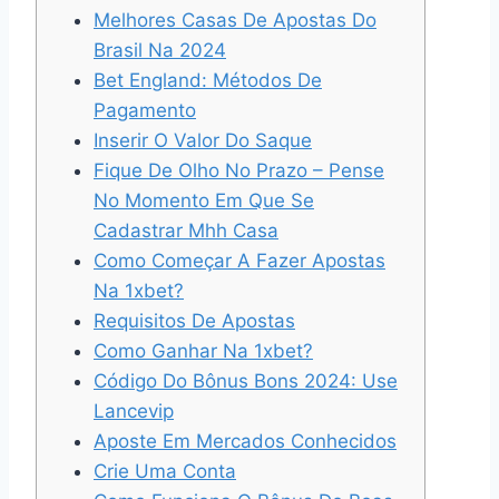
Melhores Casas De Apostas Do
Brasil Na 2024
Bet England: Métodos De
Pagamento
Inserir O Valor Do Saque
Fique De Olho No Prazo – Pense
No Momento Em Que Se
Cadastrar Mhh Casa
Como Começar A Fazer Apostas
Na 1xbet?
Requisitos De Apostas
Como Ganhar Na 1xbet?
Código Do Bônus Bons 2024: Use
Lancevip
Aposte Em Mercados Conhecidos
Crie Uma Conta