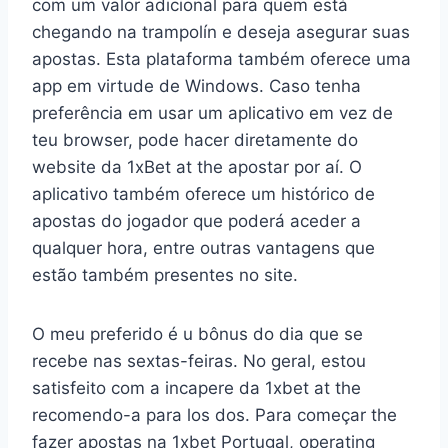
com um valor adicional para quem está
chegando na trampolín e deseja asegurar suas
apostas. Esta plataforma também oferece uma
app em virtude de Windows. Caso tenha
preferência em usar um aplicativo em vez de
teu browser, pode hacer diretamente do
website da 1xBet at the apostar por aí. O
aplicativo também oferece um histórico de
apostas do jogador que poderá aceder a
qualquer hora, entre outras vantagens que
estão também presentes no site.
O meu preferido é u bônus do dia que se
recebe nas sextas-feiras. No geral, estou
satisfeito com a incapere da 1xbet at the
recomendo-a para los dos. Para começar the
fazer apostas na 1xbet Portugal, operating